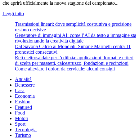
che aprirà ufficialmente la nuova stagione del campionato...
Leggi
Leggi tutto
di
Trasmissioni lineari: dove semplicità costruttiva e precisione
più
restano decisive
su
Generatore di immagini AI: come l’AI da testo a immagine sta
Parma
rivoluzionando la creatività digitale
Juve:
Dal Savona Calcio ai Mondiali: Simone Marinelli centra 11
la
pronostici consecutivi
prima
Reti elettrosaldate per l’edilizia: applicazioni, formati e criteri
partita
di scelta per massetti, calcestruzzo, fondazioni e recinzioni
della
Come alleviare i dolori da cervicale: alcuni consigli
serie
A
Attualità
2019-
Benessere
2020
Casa
Economia
Fashion
Featured
Food
Motori
Sport
Tecnologia
Turismo