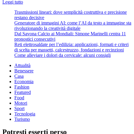
Leggi
Leggi tutto
di
Trasmissioni lineari: dove semplicità costruttiva e precisione
più
restano decisive
su
Generatore di immagini AI: come l’AI da testo a immagine sta
Super
rivoluzionando la creatività digitale
Sepe
Dal Savona Calcio ai Mondiali: Simone Marinelli centra 11
e
pronostici consecutivi
Kuco
Reti elettrosaldate per l’edilizia: applicazioni, formati e criteri
regalano
di scelta per massetti, calcestruzzo, fondazioni e recinzioni
tre
Come alleviare i dolori da cervicale: alcuni consigli
punti
ai
Attualità
ducali:
Benessere
le
Casa
pagelle
Economia
di
Fashion
Samp-
Featured
Parma
Food
Motori
Sport
Tecnologia
Turismo
Potresti esserti perso