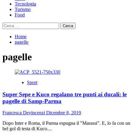
Tecnologia
Turismo
Food
Ricerca
per:
Home
pagelle
pagelle
Sport
Super Sepe e Kuco regalano tre punti ai ducali: le
pagelle di Samp-Parma
Francesca Devincenzi
Dicembre 8, 2019
Dopo Inter e Roma, il Parma espugna il "Marassi". E, lo fa con un
bel gol di testa di Kuco....