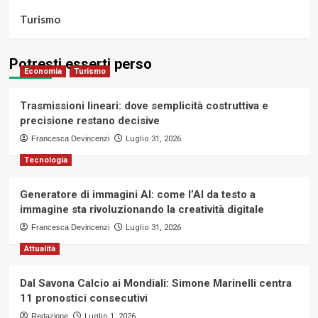
Turismo
Potresti esserti perso
Economia
Turismo
Trasmissioni lineari: dove semplicità costruttiva e
precisione restano decisive
Francesca Devincenzi
Luglio 31, 2026
Tecnologia
Generatore di immagini AI: come l’AI da testo a
immagine sta rivoluzionando la creatività digitale
Francesca Devincenzi
Luglio 31, 2026
Attualità
Dal Savona Calcio ai Mondiali: Simone Marinelli centra
11 pronostici consecutivi
Redazione
Luglio 1, 2026