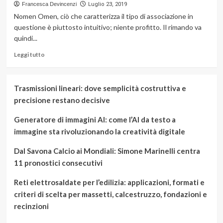
Francesca Devincenzi
Luglio 23, 2019
Nomen Omen, ciò che caratterizza il tipo di associazione in
questione è piuttosto intuitivo; niente profitto. Il rimando va
quindi...
Leggi
Leggi tutto
di
più
su
Trasmissioni lineari: dove semplicità costruttiva e
Organizzazioni
precisione restano decisive
no
profit:
Generatore di immagini AI: come l’AI da testo a
come
funzionano?
immagine sta rivoluzionando la creatività digitale
Dal Savona Calcio ai Mondiali: Simone Marinelli centra
11 pronostici consecutivi
Reti elettrosaldate per l’edilizia: applicazioni, formati e
criteri di scelta per massetti, calcestruzzo, fondazioni e
recinzioni