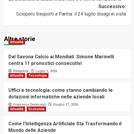
articolo
Successivo:
Sciopero trasporti a Parma: il 24 luglio disagi in vista
Altre storie
Attualità
Dal Savona Calcio ai Mondiali: Simone Marinelli
centra 11 pronostici consecutivi
Redazione
Luglio 1, 2026
Attualità
Tecnologia
Uffici e tecnologia: come stanno cambiando le
dotazioni informatiche nelle aziende locali
Francesca Devincenzi
Giugno 17, 2026
Attualità
Economia
Come l’Intelligenza Artificiale Sta Trasformando il
Mondo delle Aziende