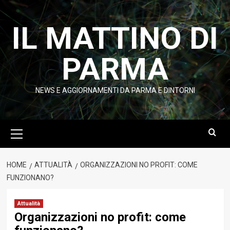
Vai
al
IL MATTINO DI
contenuto
PARMA
NEWS E AGGIORNAMENTI DA PARMA E DINTORNI
Menu
principale
HOME
ATTUALITÀ
ORGANIZZAZIONI NO PROFIT: COME
FUNZIONANO?
Attualità
Organizzazioni no profit: come