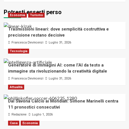
Potresti esserti perso
Economia
Turismo
Trasmissioni lineari: dove semplicità costruttiva e
precisione restano decisive
Francesca Devincenzi
Luglio 31, 2026
Tecnologia
Generatore di immagini AI: come l’AI da testo a
immagine sta rivoluzionando la creatività digitale
Francesca Devincenzi
Luglio 31, 2026
Attualità
Dal Savona Calcio ai Mondiali: Simone Marinelli centra
11 pronostici consecutivi
Redazione
Luglio 1, 2026
Casa
Economia