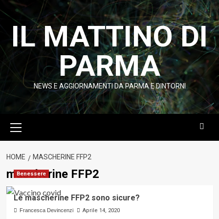
Vai
al
IL MATTINO DI
contenuto
PARMA
NEWS E AGGIORNAMENTI DA PARMA E DINTORNI
Menu
principale
HOME
MASCHERINE FFP2
mascherine FFP2
Benessere
Le mascherine FFP2 sono sicure?
Francesca Devincenzi
Aprile 14, 2020