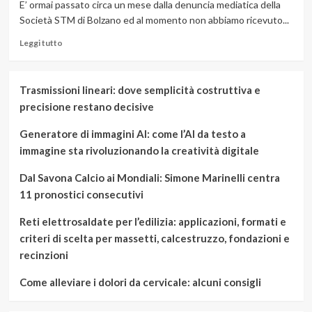
E’ ormai passato circa un mese dalla denuncia mediatica della
Società STM di Bolzano ed al momento non abbiamo ricevuto...
Leggi
Leggi tutto
di
più
su
Trasmissioni lineari: dove semplicità costruttiva e
Le
precisione restano decisive
mascherine
FFP2
Generatore di immagini AI: come l’AI da testo a
sono
sicure?
immagine sta rivoluzionando la creatività digitale
Dal Savona Calcio ai Mondiali: Simone Marinelli centra
11 pronostici consecutivi
Reti elettrosaldate per l’edilizia: applicazioni, formati e
criteri di scelta per massetti, calcestruzzo, fondazioni e
recinzioni
Come alleviare i dolori da cervicale: alcuni consigli