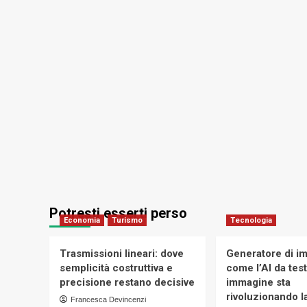
Potresti esserti perso
Economia
Turismo
Tecnologia
Trasmissioni lineari: dove
Generatore di im
semplicità costruttiva e
come l’AI da tes
precisione restano decisive
immagine sta
rivoluzionando la
Francesca Devincenzi