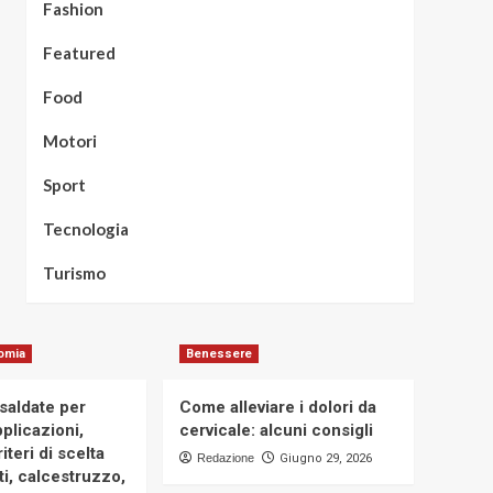
Fashion
Featured
Food
Motori
Sport
Tecnologia
Turismo
omia
Benessere
osaldate per
Come alleviare i dolori da
applicazioni,
cervicale: alcuni consigli
iteri di scelta
Redazione
Giugno 29, 2026
i, calcestruzzo,