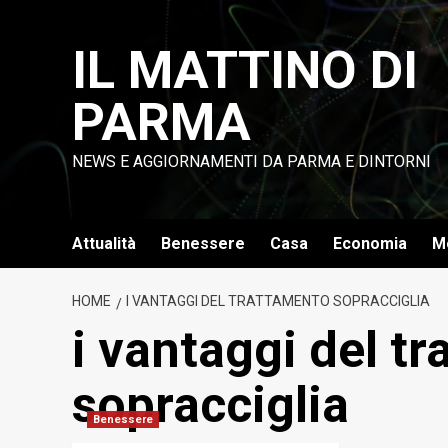
Vai
al
IL MATTINO DI
contenuto
PARMA
NEWS E AGGIORNAMENTI DA PARMA E DINTORNI
Attualità
Benessere
Casa
Economia
M
HOME
I VANTAGGI DEL TRATTAMENTO SOPRACCIGLIA
i vantaggi del t
sopracciglia
Benessere