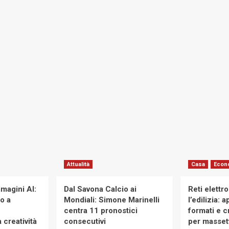
Attualità
Casa
Econ
magini AI:
Dal Savona Calcio ai
Reti elettr
to a
Mondiali: Simone Marinelli
l’edilizia: 
centra 11 pronostici
formati e cr
 creatività
consecutivi
per massett