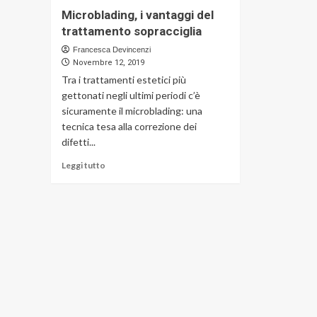
Microblading, i vantaggi del
trattamento sopracciglia
Francesca Devincenzi
Novembre 12, 2019
Tra i trattamenti estetici più
gettonati negli ultimi periodi c’è
sicuramente il microblading: una
tecnica tesa alla correzione dei
difetti...
Leggi
Leggi tutto
di
più
su
Microblading,
i
vantaggi
del
trattamento
sopracciglia