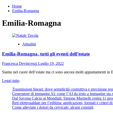
per:
Home
Emilia-Romagna
Emilia-Romagna
Attualità
Emilia-Romagna, tutti gli eventi dell’estate
Francesca Devincenzi
Luglio 19, 2022
Siamo nel cuore dell’estate ma ci sono ancora molti appuntamenti in 
Leggi
Leggi tutto
di
Trasmissioni lineari: dove semplicità costruttiva e precisione re
più
Generatore di immagini AI: come l’AI da testo a immagine sta ri
su
Dal Savona Calcio ai Mondiali: Simone Marinelli centra 11 pron
Emilia-
Reti elettrosaldate per l’edilizia: applicazioni, formati e criteri 
Romagna,
Come alleviare i dolori da cervicale: alcuni consigli
tutti
gli