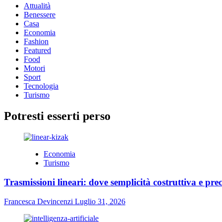
Attualità
eventi
Benessere
dell’estate
Casa
Economia
Fashion
Featured
Food
Motori
Sport
Tecnologia
Turismo
Potresti esserti perso
Economia
Turismo
Trasmissioni lineari: dove semplicità costruttiva e prec
Francesca Devincenzi
Luglio 31, 2026