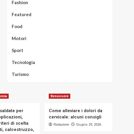
Fashion
Featured
Food
Motori
Sport
Tecnologia
Turismo
omia
Benessere
osaldate per
Come alleviare i dolori da
applicazioni,
cervicale: alcuni consigli
iteri di scelta
Redazione
Giugno 29, 2026
i, calcestruzzo,