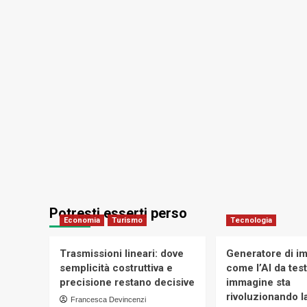
aprile
Potresti esserti perso
Economia
Turismo
Tecnologia
Trasmissioni lineari: dove
Generatore di im
semplicità costruttiva e
come l’AI da tes
precisione restano decisive
immagine sta
rivoluzionando la
Francesca Devincenzi