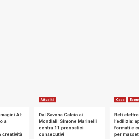
Attualità
Casa
Econ
magini AI:
Dal Savona Calcio ai
Reti elettr
to a
Mondiali: Simone Marinelli
l’edilizia: 
centra 11 pronostici
formati e cr
 creatività
consecutivi
per massett