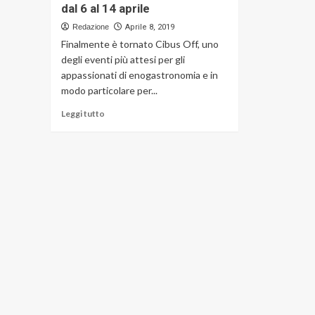
dal 6 al 14 aprile
Redazione
Aprile 8, 2019
Finalmente è tornato Cibus Off, uno
degli eventi più attesi per gli
appassionati di enogastronomia e in
modo particolare per...
Leggi
Leggi tutto
di
più
su
Cibus
Off
2019:
eventi
e
showcooking
in
programma
dal
6
al
14