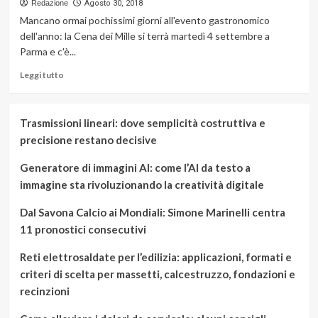
Redazione
Agosto 30, 2018
Mancano ormai pochissimi giorni all'evento gastronomico
dell'anno: la Cena dei Mille si terrà martedì 4 settembre a
Parma e c'è...
Leggi
Leggi tutto
di
più
su
Trasmissioni lineari: dove semplicità costruttiva e
Cena
precisione restano decisive
dei
Mille
Generatore di immagini AI: come l’AI da testo a
2018:
tutti
immagine sta rivoluzionando la creatività digitale
i
dettagli
Dal Savona Calcio ai Mondiali: Simone Marinelli centra
sull’evento
11 pronostici consecutivi
gastronomico
di
Reti elettrosaldate per l’edilizia: applicazioni, formati e
settembre
criteri di scelta per massetti, calcestruzzo, fondazioni e
recinzioni