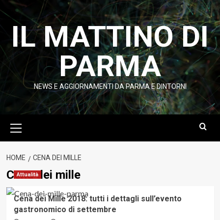
Vai
al
IL MATTINO DI
contenuto
PARMA
NEWS E AGGIORNAMENTI DA PARMA E DINTORNI
Menu
principale
HOME
CENA DEI MILLE
Cena dei mille
Attualità
Cena dei Mille 2018: tutti i dettagli sull’evento
gastronomico di settembre