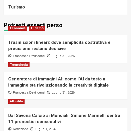
Turismo
Potresti esserti perso
Economia
Turismo
Trasmissioni lineari: dove semplicità costruttiva e
precisione restano decisive
Francesca Devincenzi
Luglio 31, 2026
Tecnologia
Generatore di immagini AI: come l’AI da testo a
immagine sta rivoluzionando la creatività digitale
Francesca Devincenzi
Luglio 31, 2026
Attualità
Dal Savona Calcio ai Mondiali: Simone Marinelli centra
11 pronostici consecutivi
Redazione
Luglio 1, 2026