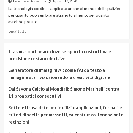
Francesca Devincenzi
Agosto 12, 2020
La tecnologia cordless applicata anche al mondo delle pulizie:
per quanto può sembrare strano (o almeno, per quanto
avrebbe potuto...
Leggi
Leggi tutto
di
più
su
Trasmissioni lineari: dove semplicità costruttiva e
Aspirapolvere
precisione restano decisive
senza
fili:
Generatore di immagini AI: come l’AI da testo a
tecnologia
cordless
immagine sta rivoluzionando la creatività digitale
per
le
Dal Savona Calcio ai Mondiali: Simone Marinelli centra
pulizie
11 pronostici consecutivi
Reti elettrosaldate per l’edilizia: applicazioni, formati e
criteri di scelta per massetti, calcestruzzo, fondazioni e
recinzioni