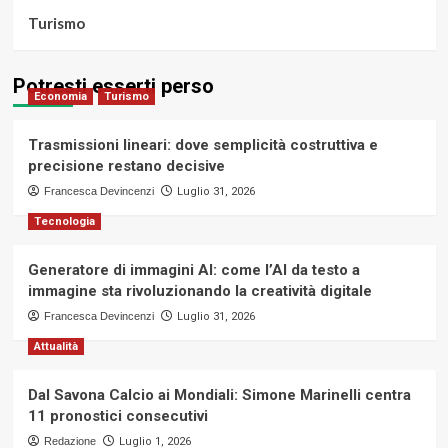
Turismo
Potresti esserti perso
Economia
Turismo
Trasmissioni lineari: dove semplicità costruttiva e
precisione restano decisive
Francesca Devincenzi
Luglio 31, 2026
Tecnologia
Generatore di immagini AI: come l’AI da testo a
immagine sta rivoluzionando la creatività digitale
Francesca Devincenzi
Luglio 31, 2026
Attualità
Dal Savona Calcio ai Mondiali: Simone Marinelli centra
11 pronostici consecutivi
Redazione
Luglio 1, 2026