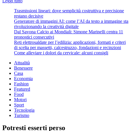
Leggi
Leggi tutto
di
Trasmissioni lineari: dove semplicità costruttiva e precisione
più
restano decisive
su
Generatore di immagini AI: come l’AI da testo a immagine sta
Vendere
rivoluzionando la creatività digitale
la
Dal Savona Calcio ai Mondiali: Simone Marinelli centra 11
propria
pronostici consecutivi
auto,
Reti elettrosaldate per l’edilizia: applicazioni, formati e criteri
5
di scelta per massetti, calcestruzzo, fondazioni e recinzioni
consigli
Come alleviare i dolori da cervicale: alcuni consigli
da
seguire
Attualità
Benessere
Casa
Economia
Fashion
Featured
Food
Motori
Sport
Tecnologia
Turismo
Potresti esserti perso