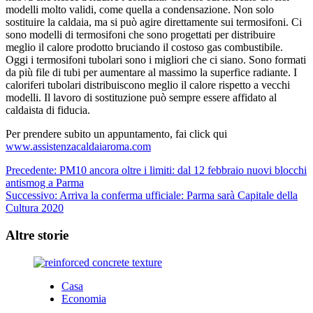
modelli molto validi, come quella a condensazione. Non solo
sostituire la caldaia, ma si può agire direttamente sui termosifoni. Ci
sono modelli di termosifoni che sono progettati per distribuire
meglio il calore prodotto bruciando il costoso gas combustibile.
Oggi i termosifoni tubolari sono i migliori che ci siano. Sono formati
da più file di tubi per aumentare al massimo la superfice radiante. I
caloriferi tubolari distribuiscono meglio il calore rispetto a vecchi
modelli. Il lavoro di sostituzione può sempre essere affidato al
caldaista di fiducia.
Per prendere subito un appuntamento, fai click qui
www.assistenzacaldaiaroma.com
Navigazione
Precedente:
PM10 ancora oltre i limiti: dal 12 febbraio nuovi blocchi
antismog a Parma
articolo
Successivo:
Arriva la conferma ufficiale: Parma sarà Capitale della
Cultura 2020
Altre storie
Casa
Economia