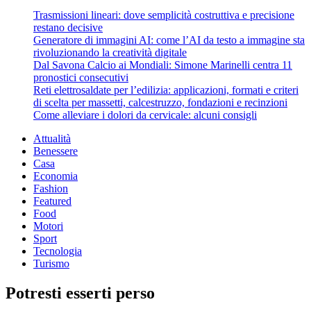
Trasmissioni lineari: dove semplicità costruttiva e precisione
restano decisive
Generatore di immagini AI: come l’AI da testo a immagine sta
rivoluzionando la creatività digitale
Dal Savona Calcio ai Mondiali: Simone Marinelli centra 11
pronostici consecutivi
Reti elettrosaldate per l’edilizia: applicazioni, formati e criteri
di scelta per massetti, calcestruzzo, fondazioni e recinzioni
Come alleviare i dolori da cervicale: alcuni consigli
Attualità
Benessere
Casa
Economia
Fashion
Featured
Food
Motori
Sport
Tecnologia
Turismo
Potresti esserti perso