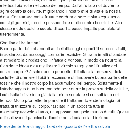
effettuati più volte nel corso del tempo. Dall’altro lato noi dovremo
agire contro la cellulite,
migliorando il nostro stile di vita e la nostra
dieta
. Consumare molta frutta e verdura e bere molta acqua sono
consigli generici, ma che possono fare molto contro la cellulite. Allo
stesso modo qualche seduta di sport a basso impatto può aiutarci
ulteriormente.
Che tipo di trattamenti
Buona parte dei
trattamenti anticellulite
oggi disponibili sono costituiti,
in sostanza, da massaggi con varie tecniche. Si tratta infatti di andare
a stimolare la circolazione, linfatica e venosa, in modo da ridurre la
ritenzione idrica e da migliorare il circolo sanguigno i linfatico del
nostro corpo. Già solo questo permette di limitare la presenza della
cellulite, di drenare i fluidi in eccesso e di rimuovere buona parte delle
tossine che il nostro corpo ha accumulato nel tempo. Solitamente il
linfodrenaggio è un buon metodo per ridurre la presenza della cellulite,
i cui risultati si vedono già dalla prima seduta e si consolidano nel
tempo. Molto promettente p anche il trattamento endermologia. Si
tratta di utilizzare sul corpo, fasciato in un’apposita tuta in
materialepiacevole al tatto, un
apposito manipolo munito di rulli
. Questi
rulli sollevano i pannicoli adiposi e ne stimolano la riduzione.
Navigazione
Precedente:
Giardinaggio fai-da-te: guasto dell’elettrovalvola