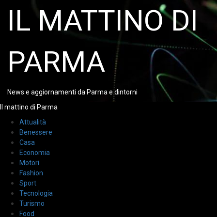
Vai
IL MATTINO DI
al
contenuto
PARMA
News e aggiornamenti da Parma e dintorni
Menu
Il mattino di Parma
principale
Attualità
Benessere
Casa
Economia
Motori
Fashion
Sport
Tecnologia
Turismo
Food