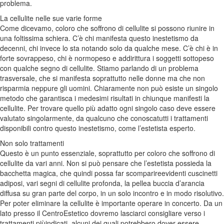
problema.
La cellulite nelle sue varie forme
Come dicevamo, coloro che soffrono di cellulite si possono riunire in
una foltissima schiera. C’è chi manifesta questo inestetismo da
decenni, chi invece lo sta notando solo da qualche mese. C’è chi è in
forte
sovrappeso
, chi è normopeso e addirittura i soggetti sottopeso
con qualche segno di cellulite. Stiamo parlando di un problema
trasversale, che si manifesta soprattutto nelle donne ma che non
risparmia neppure gli uomini. Chiaramente non può esiste un singolo
metodo che garantisca i medesimi risultati in chiunque manifesti la
cellulite. Per trovare quello più adatto ogni singolo caso deve essere
valutato singolarmente, da qualcuno che conosca
tutti i trattamenti
disponibili
contro questo inestetismo, come l’estetista esperto.
Non solo trattamenti
Questo è un punto essenziale, soprattutto
per coloro che soffrono di
cellulite da vari anni
. Non si può pensare che l’estetista possieda la
bacchetta magica, che quindi possa far scomparireevidenti cuscinetti
adiposi, vari segni di cellulite profonda, la pellea
buccia d’arancia
diffusa su gran parte del corpo, in un solo incontro e in modo risolutivo.
Per poter eliminare la cellulite è importante operare in concerto. Da un
lato presso il CentroEstetico dovremo lasciarci consigliare verso i
trattamenti piùindicati, alcuni dei quali potrebbero dover essere