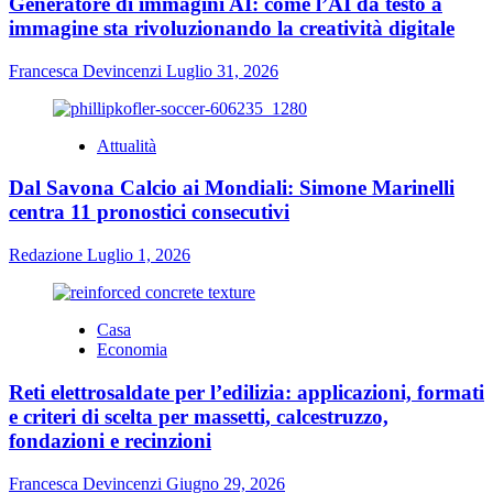
Generatore di immagini AI: come l’AI da testo a
immagine sta rivoluzionando la creatività digitale
Francesca Devincenzi
Luglio 31, 2026
Attualità
Dal Savona Calcio ai Mondiali: Simone Marinelli
centra 11 pronostici consecutivi
Redazione
Luglio 1, 2026
Casa
Economia
Reti elettrosaldate per l’edilizia: applicazioni, formati
e criteri di scelta per massetti, calcestruzzo,
fondazioni e recinzioni
Francesca Devincenzi
Giugno 29, 2026