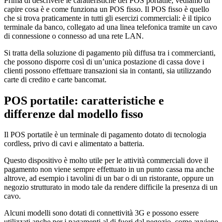
Prima di descrivere le caratteristiche del POS portatile, vediamo di
capire cosa è e come funziona un POS fisso. Il POS fisso è quello
che si trova praticamente in tutti gli esercizi commerciali: è il tipico
terminale da banco, collegato ad una linea telefonica tramite un cavo
di connessione o connesso ad una rete LAN.
Si tratta della soluzione di pagamento più diffusa tra i commercianti,
che possono disporre così di un’unica postazione di cassa dove i
clienti possono effettuare transazioni sia in contanti, sia utilizzando
carte di credito e carte bancomat.
POS portatile: caratteristiche e
differenze dal modello fisso
Il POS portatile è un terminale di pagamento dotato di tecnologia
cordless, privo di cavi e alimentato a batteria.
Questo dispositivo è molto utile per le attività commerciali dove il
pagamento non viene sempre effettuato in un punto cassa ma anche
altrove, ad esempio i tavolini di un bar o di un ristorante, oppure un
negozio strutturato in modo tale da rendere difficile la presenza di un
cavo.
Alcuni modelli sono dotati di connettività 3G e possono essere
utilizzati anche per i pagamenti al di fuori dal negozio, come avviene