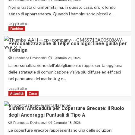
controllo
Non si tratta di uniformità ma, in questo caso, di profondo
emissioni
senso di appartenenza. Quando i bambini sono piccoli o...
gas:
i
Leggi
Leggi tutto
punti
di
Fashion
importanti
più
su
Personalizzazione di felpe con logo: linee guida per
Abbigliamento
il design
personalizzato:
rafforzare
Francesca Devincenzi
Gennaio 23, 2026
il
La personalizzazione dell'abbigliamento rappresenta oggi una
senso
delle strategie di comunicazione visiva più diffuse ed efficaci
di
nel panorama del marketing e...
appartenenza
tra
Leggi
Leggi tutto
i
di
Attualità
Casa
giovani
più
e
su
Sistemi Anticaduta per Coperture Grecate: il Ruolo
non
Personalizzazione
degli Ancoraggi Puntuali di Tipo A
solo
di
felpe
Francesca Devincenzi
Gennaio 18, 2026
con
Le coperture grecate rappresentano una delle soluzioni
logo: