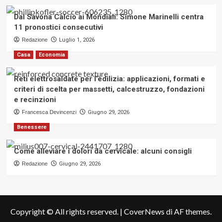
Dal Savona Calcio ai Mondiali: Simone Marinelli centra
11 pronostici consecutivi
Redazione
Luglio 1, 2026
Casa
Economia
Reti elettrosaldate per l’edilizia: applicazioni, formati e
criteri di scelta per massetti, calcestruzzo, fondazioni
e recinzioni
Francesca Devincenzi
Giugno 29, 2026
Benessere
Come alleviare i dolori da cervicale: alcuni consigli
Redazione
Giugno 29, 2026
Copyright © All rights reserved.
|
CoverNews
di AF themes.