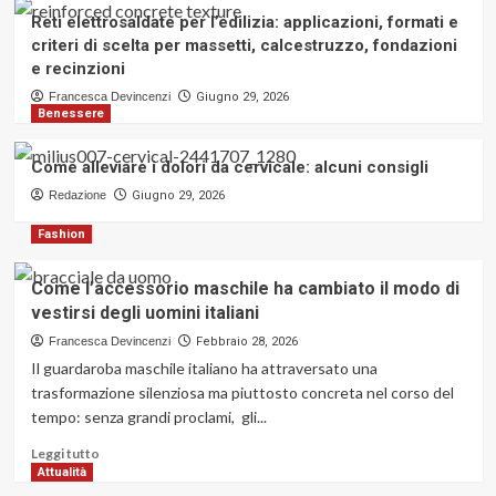
rivoluzionando la creatività digitale
2
Reti elettrosaldate per l’edilizia: applicazioni, formati e
criteri di scelta per massetti, calcestruzzo, fondazioni
Attualità
e recinzioni
Dal Savona Calcio ai Mondiali:
Francesca Devincenzi
Giugno 29, 2026
Simone Marinelli centra 11 pronostici
Benessere
consecutivi
3
Come alleviare i dolori da cervicale: alcuni consigli
Casa
Economia
Reti elettrosaldate per l’edilizia:
Redazione
Giugno 29, 2026
applicazioni, formati e criteri di
Fashion
scelta per massetti, calcestruzzo,
4
fondazioni e recinzioni
Come l’accessorio maschile ha cambiato il modo di
vestirsi degli uomini italiani
Benessere
Come alleviare i dolori da cervicale:
Francesca Devincenzi
Febbraio 28, 2026
alcuni consigli
Il guardaroba maschile italiano ha attraversato una
5
trasformazione silenziosa ma piuttosto concreta nel corso del
tempo: senza grandi proclami, gli...
Leggi
Leggi tutto
di
Attualità
più