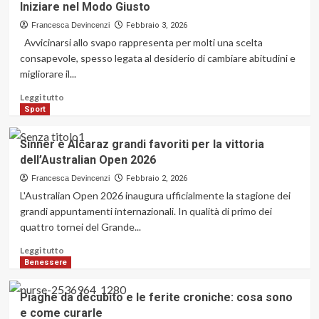
Iniziare nel Modo Giusto
del
viso
Francesca Devincenzi
Febbraio 3, 2026
quadrata
Avvicinarsi allo svapo rappresenta per molti una scelta
nell’uomo:
consapevole, spesso legata al desiderio di cambiare abitudini e
caratteristiche
migliorare il...
e
riconoscimento
Leggi
Leggi tutto
di
Sport
più
su
Sinner e Alcaraz grandi favoriti per la vittoria
Guida
dell’Australian Open 2026
Completa
allo
Francesca Devincenzi
Febbraio 2, 2026
Svapo
L'Australian Open 2026 inaugura ufficialmente la stagione dei
per
grandi appuntamenti internazionali. In qualità di primo dei
Principianti:
quattro tornei del Grande...
Come
Iniziare
Leggi
Leggi tutto
nel
di
Benessere
Modo
più
Giusto
su
Piaghe da decubito e le ferite croniche: cosa sono
Sinner
e come curarle
e