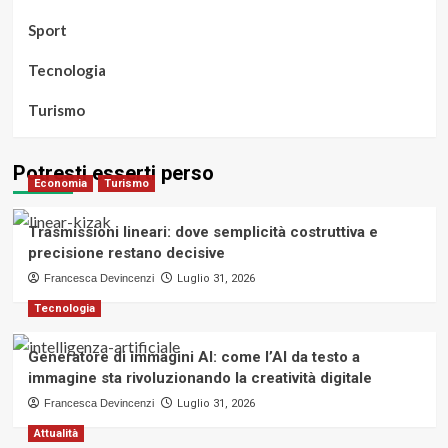
Sport
Tecnologia
Turismo
Potresti esserti perso
Economia
Turismo
Trasmissioni lineari: dove semplicità costruttiva e
precisione restano decisive
Francesca Devincenzi
Luglio 31, 2026
Tecnologia
Generatore di immagini AI: come l’AI da testo a
immagine sta rivoluzionando la creatività digitale
Francesca Devincenzi
Luglio 31, 2026
Attualità