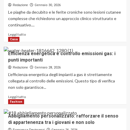
Alcaraz
Redazione
Gennaio 30, 2026
grandi
Le piaghe da decubito e le ferite croniche sono lesioni cutanee
favoriti
complesse che richiedono un approccio clinico strutturato e
per
continuativo....
la
vittoria
Leggi
Leggi tutto
dell’Australian
di
Casa
Open
più
2026
su
Efficienza energetica e controllo emissioni gas: i
Piaghe
punti importanti
da
decubito
Redazione
Gennaio 28, 2026
e
L’efficienza energetica degli impianti a gas è strettamente
le
collegata al controllo delle emissioni. Questo tipo di verifica
ferite
non solo garantisce...
croniche:
cosa
Leggi
Leggi tutto
sono
di
Fashion
e
più
come
su
Abbigliamento personalizzato: rafforzare il senso
curarle
Efficienza
di appartenenza tra i giovani e non solo
energetica
e
Francesca Devincenzi
Gennaio 26, 2026