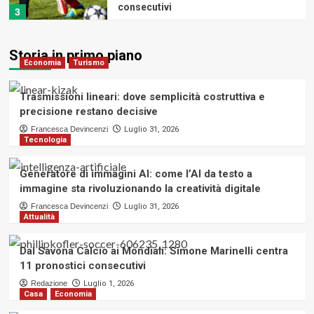
consecutivi
3
Casa
Economia
Reti elettrosaldate per l’edilizia:
Storia in primo piano
Economia
Turismo
applicazioni, formati e criteri di
scelta per massetti, calcestruzzo,
4
fondazioni e recinzioni
Trasmissioni lineari: dove semplicità costruttiva e
precisione restano decisive
Benessere
Francesca Devincenzi
Luglio 31, 2026
Tecnologia
Come alleviare i dolori da cervicale:
alcuni consigli
5
Generatore di immagini AI: come l’AI da testo a
immagine sta rivoluzionando la creatività digitale
Economia
Turismo
Francesca Devincenzi
Luglio 31, 2026
Trasmissioni lineari: dove semplicità
Attualità
costruttiva e precisione restano
decisive
1
Dal Savona Calcio ai Mondiali: Simone Marinelli centra
11 pronostici consecutivi
Tecnologia
Redazione
Luglio 1, 2026
Generatore di immagini AI: come l’AI
Casa
Economia
da testo a immagine sta