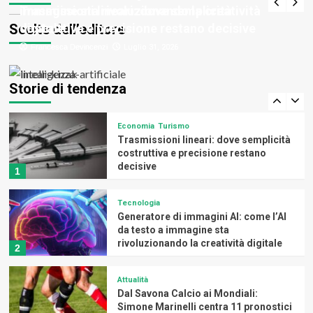
scelta per massetti, calcestruzzo,
Trasmissioni lineari: dove semplicità
immagine sta rivoluzionando la creatività
4
fondazioni e recinzioni
Scelte dell’editore
costruttiva e precisione restano decisive
digitale
Francesca Devincenzi
Francesca Devincenzi
Luglio 31, 2026
Luglio 31, 2026
Benessere
Come alleviare i dolori da cervicale:
alcuni consigli
Storie di tendenza
5
Economia
Turismo
Trasmissioni lineari: dove semplicità
costruttiva e precisione restano
decisive
1
Tecnologia
Generatore di immagini AI: come l’AI
da testo a immagine sta
rivoluzionando la creatività digitale
2
Attualità
Dal Savona Calcio ai Mondiali:
Simone Marinelli centra 11 pronostici