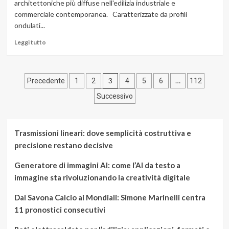
architettoniche più diffuse nell'edilizia industriale e
linee
commerciale contemporanea. Caratterizzate da profili
guida
ondulati...
per
il
Leggi
Leggi tutto
design
di
più
su
Paginazione
Sistemi
3
…
Precedente
1
2
4
5
6
112
Anticaduta
degli
Successivo
per
Coperture
articoli
Grecate:
il
Trasmissioni lineari: dove semplicità costruttiva e
Ruolo
precisione restano decisive
degli
Ancoraggi
Generatore di immagini AI: come l’AI da testo a
Puntuali
immagine sta rivoluzionando la creatività digitale
di
Tipo
A
Dal Savona Calcio ai Mondiali: Simone Marinelli centra
11 pronostici consecutivi