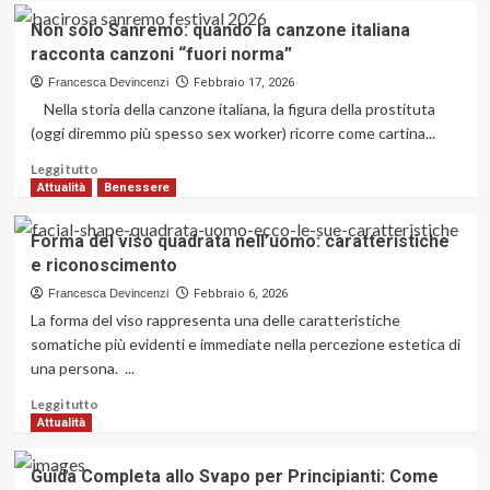
su
Non solo Sanremo: quando la canzone italiana
Come
racconta canzoni “fuori norma”
l’accessorio
maschile
Francesca Devincenzi
Febbraio 17, 2026
ha
Nella storia della canzone italiana, la figura della prostituta
cambiato
(oggi diremmo più spesso sex worker) ricorre come cartina...
il
modo
Leggi
Leggi tutto
di
di
Attualità
Benessere
vestirsi
più
degli
su
Forma del viso quadrata nell’uomo: caratteristiche
uomini
Non
e riconoscimento
italiani
solo
Sanremo:
Francesca Devincenzi
Febbraio 6, 2026
quando
La forma del viso rappresenta una delle caratteristiche
la
somatiche più evidenti e immediate nella percezione estetica di
canzone
una persona. ...
italiana
racconta
Leggi
Leggi tutto
canzoni
di
Attualità
“fuori
più
norma”
su
Guida Completa allo Svapo per Principianti: Come
Forma