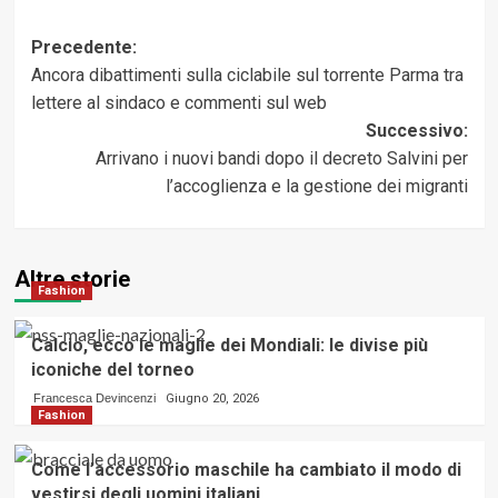
Navigazione
Precedente:
Ancora dibattimenti sulla ciclabile sul torrente Parma tra
articolo
lettere al sindaco e commenti sul web
Successivo:
Arrivano i nuovi bandi dopo il decreto Salvini per
l’accoglienza e la gestione dei migranti
Altre storie
Fashion
Calcio, ecco le maglie dei Mondiali: le divise più
iconiche del torneo
Francesca Devincenzi
Giugno 20, 2026
Fashion
Come l’accessorio maschile ha cambiato il modo di
vestirsi degli uomini italiani