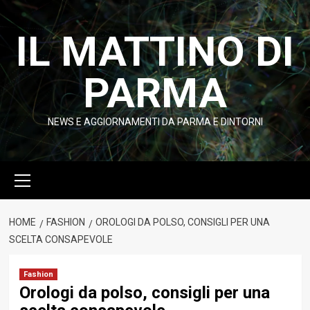
Vai
al
IL MATTINO DI
contenuto
PARMA
NEWS E AGGIORNAMENTI DA PARMA E DINTORNI
Menu
principale
HOME
FASHION
OROLOGI DA POLSO, CONSIGLI PER UNA
SCELTA CONSAPEVOLE
Fashion
Orologi da polso, consigli per una