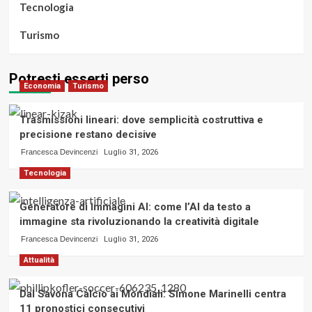
Tecnologia
Turismo
Potresti esserti perso
Economia
Turismo
Trasmissioni lineari: dove semplicità costruttiva e
precisione restano decisive
Francesca Devincenzi
Luglio 31, 2026
Tecnologia
Generatore di immagini AI: come l’AI da testo a
immagine sta rivoluzionando la creatività digitale
Francesca Devincenzi
Luglio 31, 2026
Attualità
Dal Savona Calcio ai Mondiali: Simone Marinelli centra
11 pronostici consecutivi