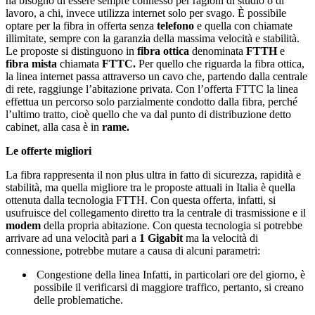
ha bisogno di essere sempre connesso per ragioni di studio o di
lavoro, a chi, invece utilizza internet solo per svago. È possibile
optare per la fibra in offerta senza
telefono
e quella con chiamate
illimitate, sempre con la garanzia della massima velocità e stabilità.
Le proposte si distinguono in
fibra ottica
denominata
FTTH
e
fibra mista
chiamata
FTTC.
Per quello che riguarda la fibra ottica,
la linea internet passa attraverso un cavo che, partendo dalla centrale
di rete, raggiunge l’abitazione privata. Con l’offerta FTTC la linea
effettua un percorso solo parzialmente condotto dalla fibra, perché
l’ultimo tratto, cioè quello che va dal punto di distribuzione detto
cabinet, alla casa è in
rame.
Le offerte migliori
La fibra rappresenta il non plus ultra in fatto di sicurezza, rapidità e
stabilità, ma quella migliore tra le proposte attuali in Italia è quella
ottenuta dalla tecnologia FTTH. Con questa offerta, infatti, si
usufruisce del collegamento diretto tra la centrale di trasmissione e il
modem
della propria abitazione. Con questa tecnologia si potrebbe
arrivare ad una velocità pari a
1 Gigabit
ma la velocità di
connessione, potrebbe mutare a causa di alcuni parametri:
Congestione della linea Infatti, in particolari ore del giorno, è
possibile il verificarsi di maggiore traffico, pertanto, si creano
delle problematiche.