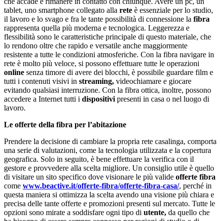
che accade e rimanere in contatto con chiunque. Avere un pc, un
tablet, uno smartphone collegato alla
rete
è essenziale per lo studio,
il lavoro e lo svago e fra le tante possibilità di connessione la
fibra
rappresenta quella più moderna e tecnologica. Leggerezza e
flessibilità sono le caratteristiche principale di questo materiale, che
lo rendono oltre che rapido e versatile anche maggiormente
resistente a tutte le condizioni atmosferiche. Con la fibra navigare in
rete è molto più veloce, si possono effettuare tutte le operazioni
online
senza timore di avere dei blocchi, è possibile guardare film e
tutti i contenuti visivi in
streaming,
videochiamare e giocare
evitando qualsiasi interruzione. Con la fibra ottica, inoltre, possono
accedere a Internet tutti i
dispositivi
presenti in casa o nel luogo di
lavoro.
Le offerte della fibra per l’abitazione
Prendere la decisione di cambiare la propria rete casalinga, comporta
una serie di valutazioni, come la tecnologia utilizzata e la copertura
geografica. Solo in seguito, è bene effettuare la verifica con il
gestore e provvedere alla scelta migliore. Un consiglio utile è quello
di visitare un sito specifico dove visionare le più valide
offerte fibra
come
www.beactive.it/offerte-fibra/offerte-fibra-casa/
, perché in
questa maniera si ottimizza la scelta avendo una visione più chiara e
precisa delle tante offerte e promozioni presenti sul mercato. Tutte le
opzioni sono mirate a soddisfare ogni tipo di
utente,
da quello che