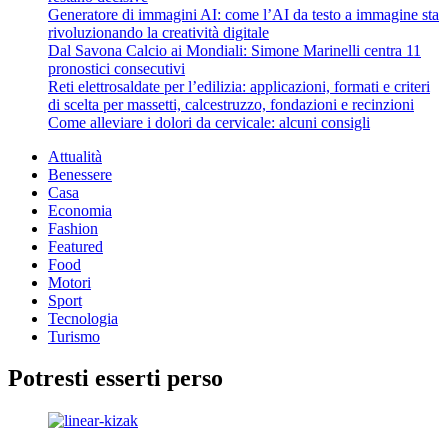
Generatore di immagini AI: come l’AI da testo a immagine sta
rivoluzionando la creatività digitale
Dal Savona Calcio ai Mondiali: Simone Marinelli centra 11
pronostici consecutivi
Reti elettrosaldate per l’edilizia: applicazioni, formati e criteri
di scelta per massetti, calcestruzzo, fondazioni e recinzioni
Come alleviare i dolori da cervicale: alcuni consigli
Attualità
Benessere
Casa
Economia
Fashion
Featured
Food
Motori
Sport
Tecnologia
Turismo
Potresti esserti perso