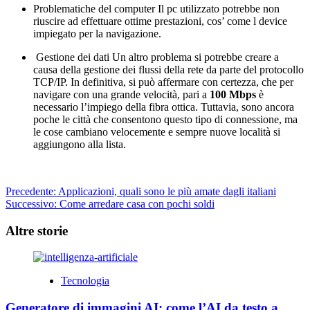
Problematiche del computer Il pc utilizzato potrebbe non
riuscire ad effettuare ottime prestazioni, cos’ come l device
impiegato per la navigazione.
Gestione dei dati Un altro problema si potrebbe creare a
causa della gestione dei flussi della rete da parte del protocollo
TCP/IP. In definitiva, si può affermare con certezza, che per
navigare con una grande velocità, pari a
100 Mbps
è
necessario l’impiego della fibra ottica. Tuttavia, sono ancora
poche le città che consentono questo tipo di connessione, ma
le cose cambiano velocemente e sempre nuove località si
aggiungono alla lista.
Navigazione
Precedente:
Applicazioni, quali sono le più amate dagli italiani
Successivo:
Come arredare casa con pochi soldi
articolo
Altre storie
Tecnologia
Generatore di immagini AI: come l’AI da testo a