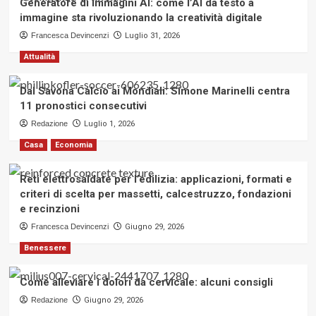
Generatore di immagini AI: come l’AI da testo a
immagine sta rivoluzionando la creatività digitale
Francesca Devincenzi
Luglio 31, 2026
Attualità
Dal Savona Calcio ai Mondiali: Simone Marinelli centra
11 pronostici consecutivi
Redazione
Luglio 1, 2026
Casa
Economia
Reti elettrosaldate per l’edilizia: applicazioni, formati e
criteri di scelta per massetti, calcestruzzo, fondazioni
e recinzioni
Francesca Devincenzi
Giugno 29, 2026
Benessere
Come alleviare i dolori da cervicale: alcuni consigli
Redazione
Giugno 29, 2026