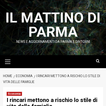
Vai
al
IL MATTINO DI
contenuto
PARMA
NEWS E AGGIORNAMENTI DA PARMA E DINTORNI
Menu
principale
HOME
ECONOMIA
I RINCARI METTONO A RISCHIO LO STILE DI
VITA DELLE FAMIGLIE
Economia
I rincari mettono a rischio lo stile di