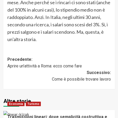
mese. Anche perché se i rincari ci sono stati (anche
del 100% in alcuni casi), lo stipendio medio non è
raddoppiato. Anzi. In Italia, negli ultimi 30 anni,
secondo una ricerca, i salari sono scesi del 3%. Sì, i
prezzi salgono e i salari scendono. Ma, questa, è
un’altra storia.
Navigazione
Precedente:
Aprire un’attività a Roma: ecco come fare
articolo
Successivo:
Come è possibile trovare lavoro
Altre storie
Economia
Turismo
Trasmissioni lineari: dove semplicità costruttiva e