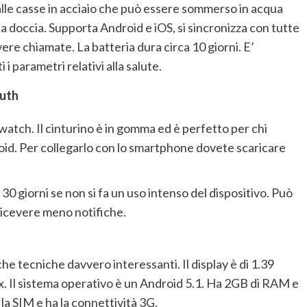
le casse in acciaio che può essere sommerso in acqua
 la doccia. Supporta Android e iOS, si sincronizza con tutte
ere chiamate. La batteria dura circa 10 giorni. E’
i parametri relativi alla salute.
outh
atch. Il cinturino è in gomma ed è perfetto per chi
roid. Per collegarlo con lo smartphone dovete scaricare
30 giorni se non si fa un uso intenso del dispositivo. Può
ricevere meno notifiche.
e tecniche davvero interessanti. Il display è di 1.39
x. Il sistema operativo è un Android 5.1. Ha 2GB di RAM e
la SIM e ha la connettività 3G.