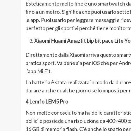
Esteticamente molto fine è uno smartwatch dal
fino a un metro. Significa che puoi usarlo sotto
le app. Puoi usarlo per leggere messaggi e ricev
perfetto per gli sportivi perché tiene monitorati 
Xiaomi Huami Amazfit bip bit pace Lite Y
Direttamente dalla Xiaomi arriva questo smartw
pratica sport. Va bene sia per iOS che per And
l’app Mi Fit.
La batteria è stata realizzata in modo da durare 
durare anche qualche giorno se lo imposti per 
4.Lemfo LEM5 Pro
Non molto conosciuto ma ha delle caratteristich
pollici e possiede una risoluzione da 400×400 p
16 GB di memoria flash. C’è anche lo spazio per 