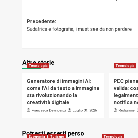
Navigazione
Precedente:
Sudafrica e fotografia, i must see da non perdere
articolo
Altre storie
Tecnologia
Tecnologia
Generatore di immagini AI:
PEC piena
come l’AI da testo a immagine
valida: c
sta rivoluzionando la
legalmen
creatività digitale
notifica n
Francesca Devincenzi
Luglio 31, 2026
Redazione
Potresti esserti perso
Economia
Turismo
Tecnologia