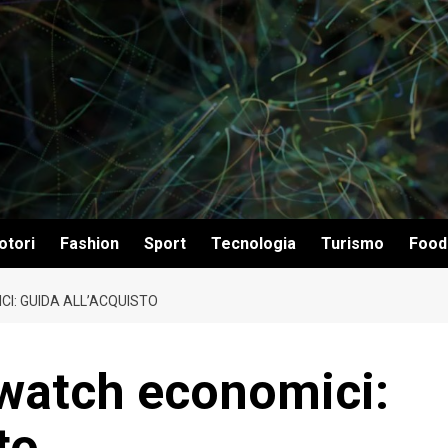
otori
Fashion
Sport
Tecnologia
Turismo
Food
CI: GUIDA ALL’ACQUISTO
twatch economici:
to