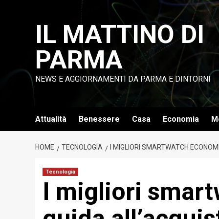
Vai
al
IL MATTINO DI
contenuto
PARMA
NEWS E AGGIORNAMENTI DA PARMA E DINTORNI
Attualità
Benessere
Casa
Economia
M
HOME
TECNOLOGIA
I MIGLIORI SMARTWATCH ECONOMI
Tecnologia
I migliori smar
guida all’acquis