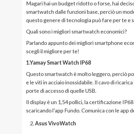
Magari hai un budget ridotto o forse, hai deciso
smartwatch dalle funzioni base, perciò un mod
questo genere di tecnologia può fare per te e s
Quali sono i migliori smartwatch economici?
Parlando appunto dei migliori smartphone econom
scegli il migliore per te!
1.Yamay Smart Watch IP68
Questo smartwatch è molto leggero, perciò port
e le viti in acciaio inossidabile. Il cavo di ricari
porte di accesso di quelle USB.
Il display è un 1,54 pollici, la certificazione I
scaricando l’app Fundo. Comunica con le app d
Asus VivoWatch