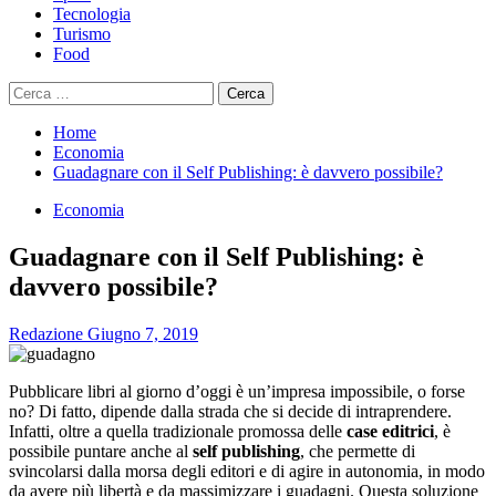
Tecnologia
Turismo
Food
Ricerca
per:
Home
Economia
Guadagnare con il Self Publishing: è davvero possibile?
Economia
Guadagnare con il Self Publishing: è
davvero possibile?
Redazione
Giugno 7, 2019
Pubblicare libri al giorno d’oggi è un’impresa impossibile, o forse
no? Di fatto, dipende dalla strada che si decide di intraprendere.
Infatti, oltre a quella tradizionale promossa delle
case editrici
, è
possibile puntare anche al
self publishing
, che permette di
svincolarsi dalla morsa degli editori e di agire in autonomia, in modo
da avere più libertà e da massimizzare i guadagni. Questa soluzione