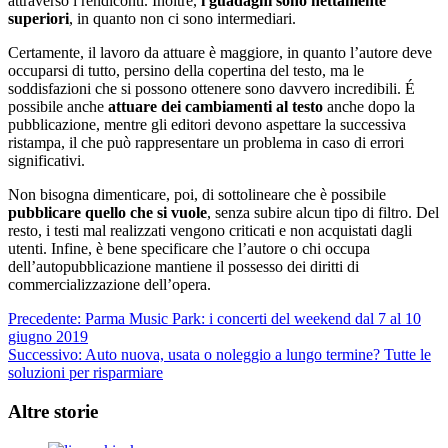
attraverso i rendiconti. Inoltre,
i guadagni sono nettamente
superiori
, in quanto non ci sono intermediari.
Certamente, il lavoro da attuare è maggiore, in quanto l’autore deve
occuparsi di tutto, persino della copertina del testo, ma le
soddisfazioni che si possono ottenere sono davvero incredibili. É
possibile anche
attuare dei cambiamenti al testo
anche dopo la
pubblicazione, mentre gli editori devono aspettare la successiva
ristampa, il che può rappresentare un problema in caso di errori
significativi.
Non bisogna dimenticare, poi, di sottolineare che è possibile
pubblicare quello che si vuole
, senza subire alcun tipo di filtro. Del
resto, i testi mal realizzati vengono criticati e non acquistati dagli
utenti. Infine, è bene specificare che l’autore o chi occupa
dell’autopubblicazione mantiene il possesso dei diritti di
commercializzazione dell’opera.
Navigazione
Precedente:
Parma Music Park: i concerti del weekend dal 7 al 10
giugno 2019
articolo
Successivo:
Auto nuova, usata o noleggio a lungo termine? Tutte le
soluzioni per risparmiare
Altre storie