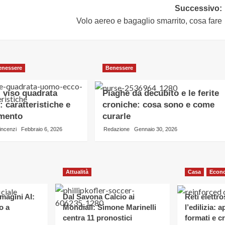
Successivo:
Volo aereo e bagaglio smarrito, cosa fare
enessere
Benessere
 viso quadrata
Piaghe da decubito e le ferite
 caratteristiche e
croniche: cosa sono e come
imento
curarle
incenzi
Febbraio 6, 2026
Redazione
Gennaio 30, 2026
Attualità
Casa
Econ
magini AI:
Dal Savona Calcio ai
Reti elettr
o a
Mondiali: Simone Marinelli
l’edilizia: 
centra 11 pronostici
formati e cr