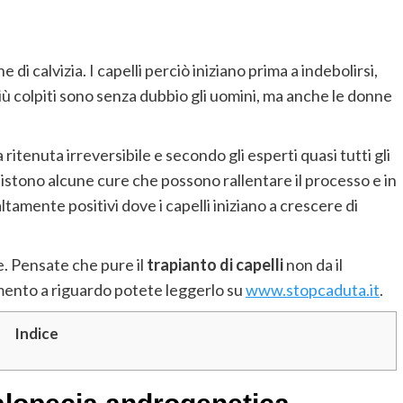
 di calvizia. I capelli perciò iniziano prima a indebolirsi,
 più colpiti sono senza dubbio gli uomini, ma anche le donne
ritenuta irreversibile e secondo gli esperti quasi tutti gli
sistono alcune cure che possono rallentare il processo e in
altamente positivi dove i capelli iniziano a crescere di
ne. Pensate che pure il
trapianto di capelli
non da il
mento a riguardo potete leggerlo su
www.stopcaduta.it
.
Indice