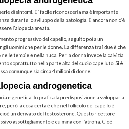
’alopecia androgenetica
erie di sintomi. E’ facile riconoscerla ma è importante
enze durante lo sviluppo della patologia. E ancora non c’è
sere l’alopecia areata.
mento progressivo del capello, seguito poi a un
 gli uomini che per le donne. La differenza tra i due è che
e nelle tempie e nella nuca. Per la donna invece la calvizia
to soprattutto nella parte alta del cuoio capelluto. Si è
ssa comunque sia circa 4 milioni di donne.
’alopecia androgenetica
ia e genetica. In pratica la predisposizione a svilupparla
, però la cosa certa è che nel follicolo del capello è
cioè un derivato del testosterone. Questo ricettore
essivo assottigliamento e culmina con l’atrofia. Cioè