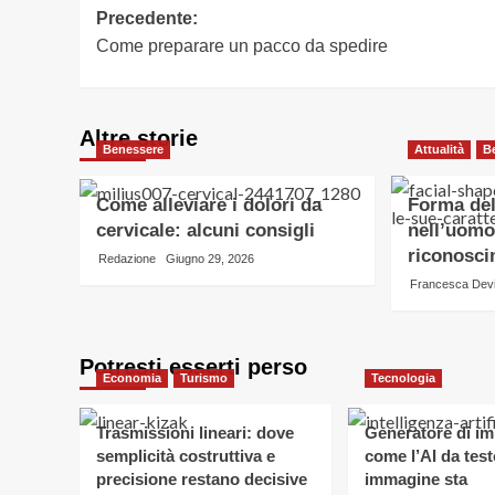
Navigazione
Precedente:
Come preparare un pacco da spedire
articolo
Altre storie
Benessere
Attualità
B
Come alleviare i dolori da
Forma del
cervicale: alcuni consigli
nell’uomo:
riconosc
Redazione
Giugno 29, 2026
Francesca Dev
Potresti esserti perso
Economia
Turismo
Tecnologia
Trasmissioni lineari: dove
Generatore di im
semplicità costruttiva e
come l’AI da test
precisione restano decisive
immagine sta