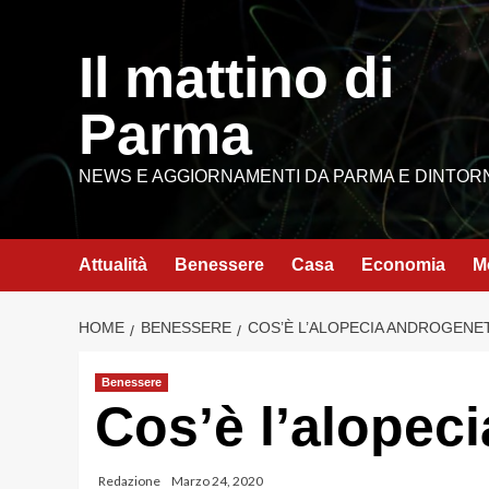
Vai
al
Il mattino di
contenuto
Parma
NEWS E AGGIORNAMENTI DA PARMA E DINTOR
Attualità
Benessere
Casa
Economia
M
HOME
BENESSERE
COS’È L’ALOPECIA ANDROGENE
Benessere
Cos’è l’alopec
Redazione
Marzo 24, 2020