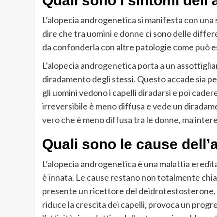
Quali sono i sintomi dell
L’alopecia androgenetica si manifesta con una s
dire che tra uomini e donne ci sono delle differ
da confonderla con altre patologie come può es
L’alopecia androgenetica porta a un assottiglia
diradamento degli stessi. Questo accade sia per
gli uomini vedono i capelli diradarsi e poi cader
irreversibile è meno diffusa e vede un diradamen
vero che è meno diffusa tra le donne, ma intere
Quali sono le cause dell
L’alopecia androgenetica è una malattia ereditar
è innata. Le cause restano non totalmente chiare
presente un ricettore del deidrotestosterone, 
riduce la crescita dei capelli, provoca un progr