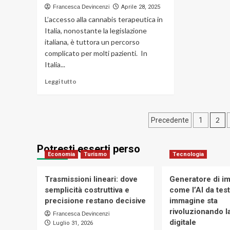
per
pre
Francesca Devincenzi
Aprile 28, 2025
le
res
L’accesso alla cannabis terapeutica in
mamme,
e
Italia, nonostante la legislazione
un
ver
dono
italiana, è tuttora un percorso
in
sempre
un
complicato per molti pazienti. In
apprezzato
un
Italia...
kit
Leggi
Leggi tutto
di
più
su
Paginazion
L’accesso
2
Precedente
1
alla
degli
cannabis
Potresti esserti perso
terapeutica
articoli
Economia
Turismo
Tecnologia
in
Italia:
difficoltà
Trasmissioni lineari: dove
Generatore di im
e
semplicità costruttiva e
come l’AI da tes
sfide
precisione restano decisive
immagine sta
regionali
rivoluzionando la
Francesca Devincenzi
digitale
Luglio 31, 2026