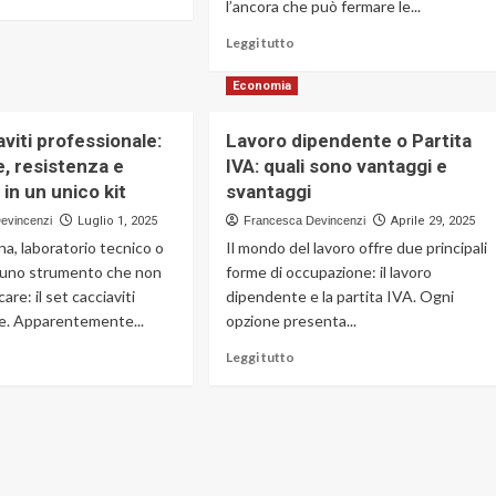
l’ancora che può fermare le...
Leggi
Leggi tutto
di
più
Economia
ivato
su
Idee
ovo
viti professionale:
Lavoro dipendente o Partita
promozionali
ONOR
e, resistenza e
IVA: quali sono vantaggi e
per
0:
catturare
à in un unico kit
svantaggi
l’attenzione
stra
evincenzi
Luglio 1, 2025
Francesca Devincenzi
Aprile 29, 2025
dei
censione
ina, laboratorio tecnico o
Il mondo del lavoro offre due principali
clienti,
è uno strumento che non
forme di occupazione: il lavoro
strategie
originali
re: il set cacciaviti
dipendente e la partita IVA. Ogni
e
e. Apparentemente...
opzione presenta...
creative
ggi
Leggi
Leggi tutto
di
più
su
t
Lavoro
ciaviti
dipendente
fessionale:
o