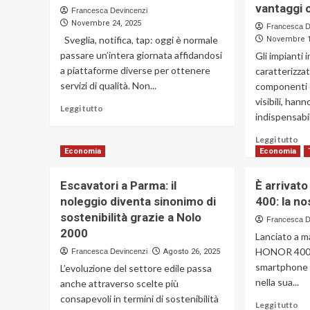
vantaggi 
Francesca Devincenzi
Novembre 24, 2025
Francesca D
Sveglia, notifica, tap: oggi è normale
Novembre 1
passare un’intera giornata affidandosi
Gli impianti 
a piattaforme diverse per ottenere
caratterizzat
servizi di qualità. Non...
componenti 
visibili, ha
Leggi
Leggi tutto
indispensabil
di
più
Le
Leggi tutto
su
di
Economia
Economia
Piattaforme
più
dedicate
su
Escavatori a Parma: il
È arrivat
per
Co
ottenere
noleggio diventa sinonimo di
400: la n
un
servizi
sostenibilità grazie a Nolo
po
Francesca D
di
cen
2000
Lanciato a m
qualità
co
HONOR 400 è
Francesca Devincenzi
Agosto 26, 2025
fu
smartphone p
L’evoluzione del settore edile passa
e
nella sua...
qua
anche attraverso scelte più
va
consapevoli in termini di sostenibilità
Le
Leggi tutto
of