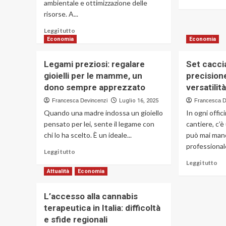
ambientale e ottimizzazione delle
di
risorse. A...
più
su
Leggi
Leggi tutto
È
di
Economia
Economia
arr
più
il
su
nu
Legami preziosi: regalare
Set caccia
Escavatori
H
gioielli per le mamme, un
precision
a
40
dono sempre apprezzato
versatilit
Parma:
la
il
no
Francesca Devincenzi
Luglio 16, 2025
Francesca D
noleggio
re
Quando una madre indossa un gioiello
In ogni offic
diventa
pensato per lei, sente il legame con
cantiere, c’
sinonimo
chi lo ha scelto. È un ideale...
di
può mai manca
sostenibilità
professional
Leggi
Leggi tutto
grazie
di
Le
Leggi tutto
a
più
di
Attualità
Economia
Nolo
su
più
2000
Legami
su
L’accesso alla cannabis
preziosi:
Se
terapeutica in Italia: difficoltà
regalare
cac
gioielli
e sfide regionali
pro