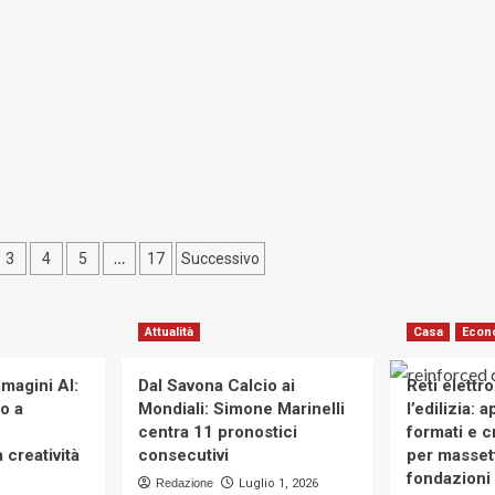
cisione,
Partita
istenza
IVA:
quali
satilità
sono
vantaggi
e
ico
svantaggi
e
…
3
4
5
17
Successivo
Attualità
Casa
Econ
magini AI:
Dal Savona Calcio ai
Reti elettr
to a
Mondiali: Simone Marinelli
l’edilizia: 
centra 11 pronostici
formati e cr
 creatività
consecutivi
per massett
fondazioni 
Redazione
Luglio 1, 2026