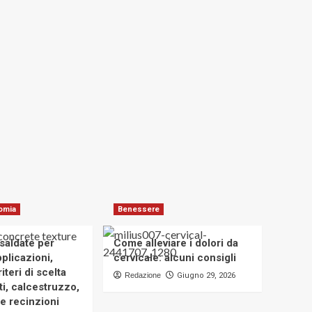
omia
Benessere
osaldate per
Come alleviare i dolori da
applicazioni,
cervicale: alcuni consigli
iteri di scelta
Redazione
Giugno 29, 2026
i, calcestruzzo,
e recinzioni