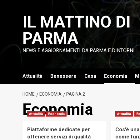
Vai
al
IL MATTINO DI
contenuto
PARMA
NEWS E AGGIORNAMENTI DA PARMA E DINTORNI
Attualità
Benessere
Casa
Economia
M
HOME
ECONOMIA
PAGINA 2
Economia
Attualità
Economia
Attualità
E
Piattaforme dedicate per
Cos’è una
ottenere servizi di qualità
come funz