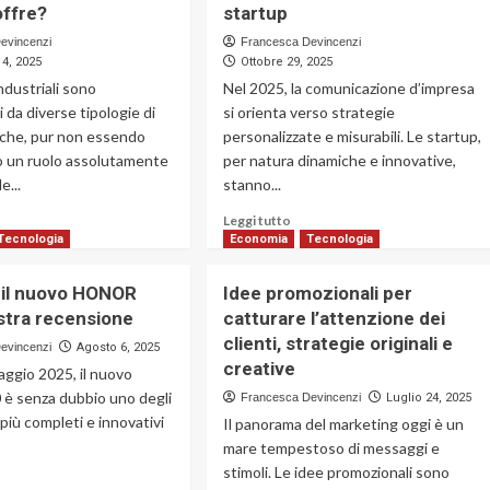
offre?
startup
evincenzi
Francesca Devincenzi
4, 2025
Ottobre 29, 2025
industriali sono
Nel 2025, la comunicazione d’impresa
i da diverse tipologie di
si orienta verso strategie
che, pur non essendo
personalizzate e misurabili. Le startup,
nno un ruolo assolutamente
per natura dinamiche e innovative,
e...
stanno...
ggi
Leggi
Leggi tutto
di
Tecnologia
Economia
Tecnologia
più
su
o il nuovo HONOR
Idee promozionali per
s’è
Tendenza
ostra recensione
catturare l’attenzione dei
a
2025:
clienti, strategie originali e
mpa
i
evincenzi
Agosto 6, 2025
trifuga,
migliori
creative
aggio 2025, il nuovo
me
articoli
 senza dubbio uno degli
Francesca Devincenzi
Luglio 24, 2025
nziona
promozionali
iù completi e innovativi
Il panorama del marketing oggi è un
per
li
startup
mare tempestoso di messaggi e
ntaggi
stimoli. Le idee promozionali sono
ggi
fre?