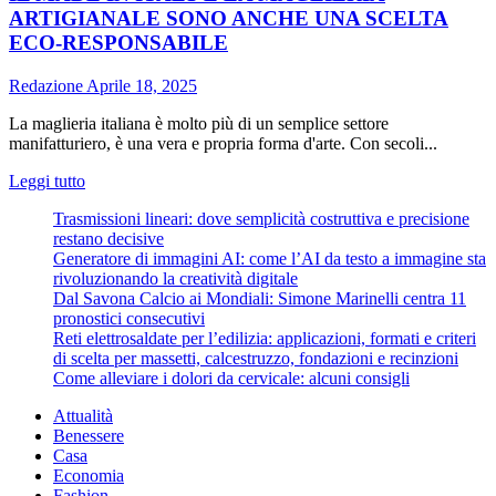
in
ARTIGIANALE SONO ANCHE UNA SCELTA
Italia:
ECO-RESPONSABILE
difficoltà
e
Redazione
Aprile 18, 2025
sfide
regionali
La maglieria italiana è molto più di un semplice settore
manifatturiero, è una vera e propria forma d'arte. Con secoli...
Leggi
Leggi tutto
di
Trasmissioni lineari: dove semplicità costruttiva e precisione
più
restano decisive
su
Generatore di immagini AI: come l’AI da testo a immagine sta
MAGLIERIA
rivoluzionando la creatività digitale
ITALIANA
Dal Savona Calcio ai Mondiali: Simone Marinelli centra 11
NEL
pronostici consecutivi
MONDO:
Reti elettrosaldate per l’edilizia: applicazioni, formati e criteri
PERCHÉ
di scelta per massetti, calcestruzzo, fondazioni e recinzioni
IL
Come alleviare i dolori da cervicale: alcuni consigli
MADE
IN
Attualità
ITALY
Benessere
E
Casa
LA
Economia
MAGLIERIA
Fashion