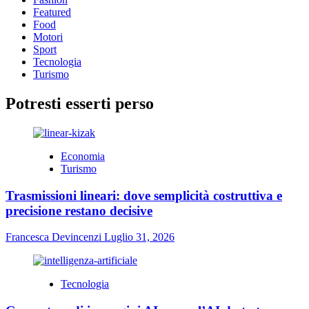
ARTIGIANALE
Featured
SONO
Food
ANCHE
Motori
UNA
Sport
SCELTA
Tecnologia
ECO-
Turismo
RESPONSABILE
Potresti esserti perso
Economia
Turismo
Trasmissioni lineari: dove semplicità costruttiva e
precisione restano decisive
Francesca Devincenzi
Luglio 31, 2026
Tecnologia