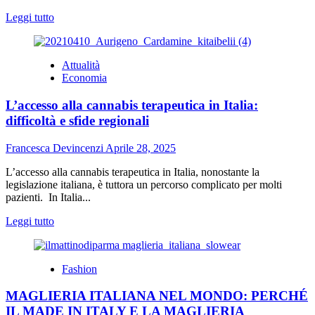
Leggi
Leggi tutto
di
più
su
Attualità
Lavoro
Economia
dipendente
o
L’accesso alla cannabis terapeutica in Italia:
Partita
IVA:
difficoltà e sfide regionali
quali
sono
Francesca Devincenzi
Aprile 28, 2025
vantaggi
e
L’accesso alla cannabis terapeutica in Italia, nonostante la
svantaggi
legislazione italiana, è tuttora un percorso complicato per molti
pazienti. In Italia...
Leggi
Leggi tutto
di
più
su
Fashion
L’accesso
alla
MAGLIERIA ITALIANA NEL MONDO: PERCHÉ
cannabis
terapeutica
IL MADE IN ITALY E LA MAGLIERIA