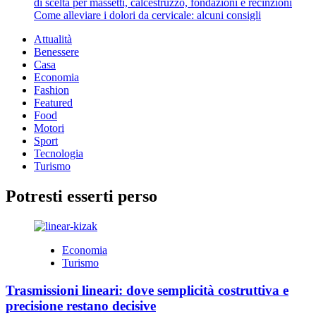
di scelta per massetti, calcestruzzo, fondazioni e recinzioni
le
Come alleviare i dolori da cervicale: alcuni consigli
Pareti
Attualità
Benessere
Casa
Economia
Fashion
Featured
Food
Motori
Sport
Tecnologia
Turismo
Potresti esserti perso
Economia
Turismo
Trasmissioni lineari: dove semplicità costruttiva e
precisione restano decisive