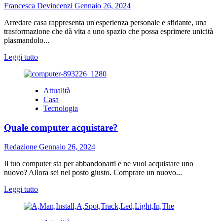
sicurezza
Francesca Devincenzi
Gennaio 26, 2024
della
casa
Arredare casa rappresenta un'esperienza personale e sfidante, una
trasformazione che dà vita a uno spazio che possa esprimere unicità
plasmandolo...
Leggi
Leggi tutto
di
più
su
Attualità
Arredare
Casa
casa:
Tecnologia
alcune
cose
Quale computer acquistare?
da
sapere
Redazione
Gennaio 26, 2024
Il tuo computer sta per abbandonarti e ne vuoi acquistare uno
nuovo? Allora sei nel posto giusto. Comprare un nuovo...
Leggi
Leggi tutto
di
più
su