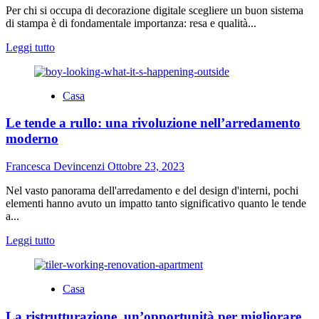
commerciale
Per chi si occupa di decorazione digitale scegliere un buon sistema
di stampa è di fondamentale importanza: resa e qualità...
Leggi
Leggi tutto
di
più
su
Casa
Decorazione
digitale:
Le tende a rullo: una rivoluzione nell’arredamento
che
stampante
moderno
scegliere
e
Francesca Devincenzi
Ottobre 23, 2023
perché
Nel vasto panorama dell'arredamento e del design d'interni, pochi
elementi hanno avuto un impatto tanto significativo quanto le tende
a...
Leggi
Leggi tutto
di
più
su
Casa
Le
tende
La ristrutturazione, un’opportunità per migliorare
a