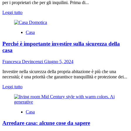
per i proprietari che per gli inquilini. Prima di...
Leggi
Leggi tutto
di
più
su
Casa
Affitti
a
Perché è importante investire sulla sicurezza della
lungo
termine:
casa
tutto
ciò
Francesca Devincenzi
Giugno 5, 2024
che
devi
Investire nella sicurezza della propria abitazione è più che una
considerare
necessità; è una priorità che garantisce tranquillità e protezione dei...
secondo
le
Leggi
Leggi tutto
agenzie
di
immobiliari
più
su
Perché
Casa
è
importante
Arredare casa: alcune cose da sapere
investire
sulla