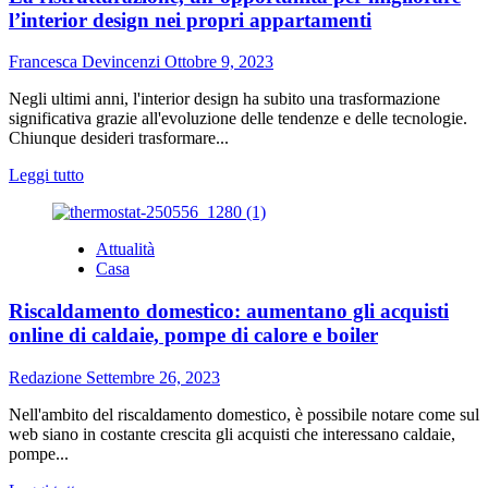
rullo:
l’interior design nei propri appartamenti
una
rivoluzione
Francesca Devincenzi
Ottobre 9, 2023
nell’arredamento
moderno
Negli ultimi anni, l'interior design ha subito una trasformazione
significativa grazie all'evoluzione delle tendenze e delle tecnologie.
Chiunque desideri trasformare...
Leggi
Leggi tutto
di
più
su
Attualità
La
Casa
ristrutturazione,
un’opportunità
Riscaldamento domestico: aumentano gli acquisti
per
migliorare
online di caldaie, pompe di calore e boiler
l’interior
design
Redazione
Settembre 26, 2023
nei
propri
Nell'ambito del riscaldamento domestico, è possibile notare come sul
appartamenti
web siano in costante crescita gli acquisti che interessano caldaie,
pompe...