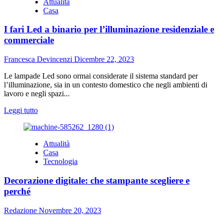
Attualità
Quale
Casa
computer
acquistare?
I fari Led a binario per l’illuminazione residenziale e
commerciale
Francesca Devincenzi
Dicembre 22, 2023
Le lampade Led sono ormai considerate il sistema standard per
l’illuminazione, sia in un contesto domestico che negli ambienti di
lavoro e negli spazi...
Leggi
Leggi tutto
di
più
su
Attualità
I
Casa
fari
Tecnologia
Led
a
Decorazione digitale: che stampante scegliere e
binario
per
perché
l’illuminazione
residenziale
Redazione
Novembre 20, 2023
e