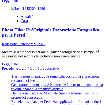
Leggi
Leggi tutto
di
più
su
Attualità
Riscaldamento
Casa
domestico:
aumentano
Photo Tiles: Un’Originale Decorazione Fotografica
gli
acquisti
per le Pareti
online
di
Redazione
Settembre 9, 2023
caldaie,
pompe
Mentre si sente spesso parlare di gallerie fotografiche e stampe, c'è
di
una novità nel settore che potrebbe non essere ancora...
calore
e
Leggi
Leggi tutto
boiler
Paginazione
di
Precedente
1
2
3
4
5
…
15
Successivo
più
degli
Trasmissioni lineari: dove semplicità costruttiva e precisione
su
restano decisive
articoli
Photo
Generatore di immagini AI: come l’AI da testo a immagine sta
Tiles:
rivoluzionando la creatività digitale
Un’Originale
Dal Savona Calcio ai Mondiali: Simone Marinelli centra 11
Decorazione
pronostici consecutivi
Fotografica
Reti elettrosaldate per l’edilizia: applicazioni, formati e criteri
per