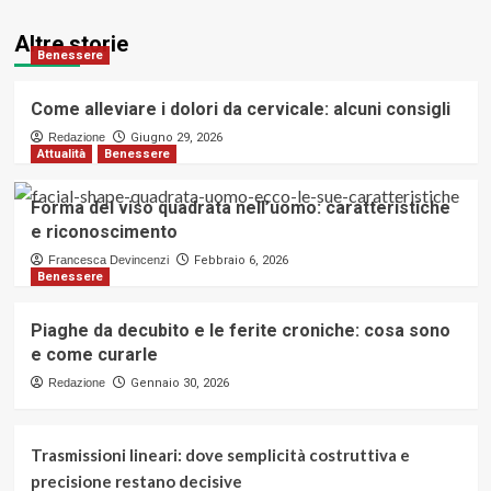
Altre storie
Benessere
Come alleviare i dolori da cervicale: alcuni consigli
Redazione
Giugno 29, 2026
Attualità
Benessere
Forma del viso quadrata nell’uomo: caratteristiche
e riconoscimento
Francesca Devincenzi
Febbraio 6, 2026
Benessere
Piaghe da decubito e le ferite croniche: cosa sono
e come curarle
Redazione
Gennaio 30, 2026
Trasmissioni lineari: dove semplicità costruttiva e
precisione restano decisive