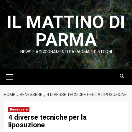
Vai
al
IL MATTINO DI
contenuto
PARMA
NEWS E AGGIORNAMENTI DA PARMA E DINTORNI
Menu
principale
HOME
BENESSERE
4 DIVERSE TECNICHE PER LA LIPOSUZIONE
Benessere
4 diverse tecniche per la
liposuzione