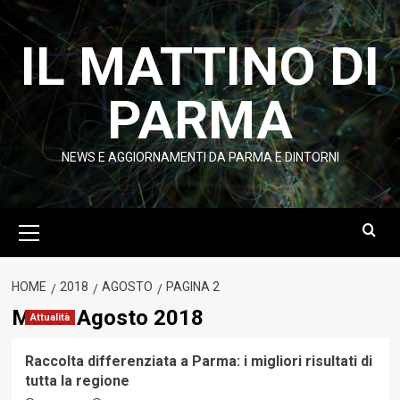
Vai
al
IL MATTINO DI
contenuto
PARMA
NEWS E AGGIORNAMENTI DA PARMA E DINTORNI
Menu
principale
HOME
2018
AGOSTO
PAGINA 2
Mese:
Agosto 2018
Attualità
Raccolta differenziata a Parma: i migliori risultati di
tutta la regione