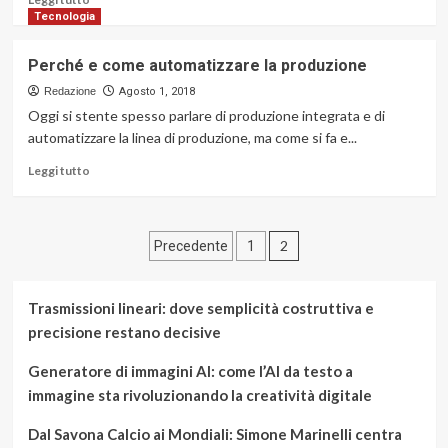
animale
di
Tecnologia
più
su
Perché e come automatizzare la produzione
Cristalloterapia:
quali
Redazione
Agosto 1, 2018
sono
Oggi si stente spesso parlare di produzione integrata e di
i
automatizzare la linea di produzione, ma come si fa e...
benefici?
Leggi
Leggi tutto
di
più
su
Paginazione
Perché
2
Precedente
1
e
degli
come
automatizzare
articoli
Trasmissioni lineari: dove semplicità costruttiva e
la
precisione restano decisive
produzione
Generatore di immagini AI: come l’AI da testo a
immagine sta rivoluzionando la creatività digitale
Dal Savona Calcio ai Mondiali: Simone Marinelli centra