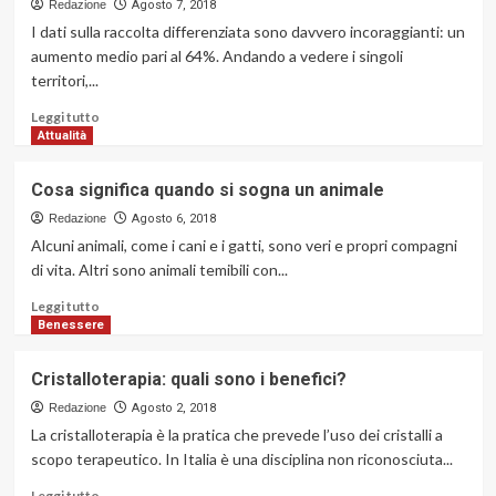
Redazione
Agosto 7, 2018
I dati sulla raccolta differenziata sono davvero incoraggianti: un
aumento medio pari al 64%. Andando a vedere i singoli
territori,...
Leggi
Leggi tutto
di
Attualità
più
su
Cosa significa quando si sogna un animale
Raccolta
differenziata
Redazione
Agosto 6, 2018
a
Alcuni animali, come i cani e i gatti, sono veri e propri compagni
Parma:
di vita. Altri sono animali temibili con...
i
migliori
Leggi
Leggi tutto
risultati
di
Benessere
di
più
tutta
su
Cristalloterapia: quali sono i benefici?
la
Cosa
regione
significa
Redazione
Agosto 2, 2018
quando
La cristalloterapia è la pratica che prevede l’uso dei cristalli a
si
scopo terapeutico. In Italia è una disciplina non riconosciuta...
sogna
un
Leggi
Leggi tutto