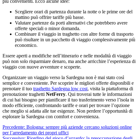
più convenienti. Ecco alcune idee:
Scegliere orari di partenza durante la notte o le prime ore del
mattino può offrire tariffe più basse.
Valutare partenze da porti alternativi che potrebbero avere
offerte speciali o minor domanda.
Combinare il viaggio in traghetto con altre forme di trasporto
può risultare in un pacchetto di viaggio complessivamente più
economico.
Essere aperti a modifiche nell’itinerario e nelle modalità di viaggio
può non solo risparmiare denaro, ma anche arricchire l’esperienza di
viaggio con nuove avventure e scoperte.
Organizzare un viaggio verso la Sardegna non è mai stato così
semplice e conveniente. Per scoprire le migliori offerte disponibili e
prenotare il tuo
traghetto Sardegna low cost
, visita la piattaforma di
prenotazione traghetti
NetFerry
. Qui troverai tutte le informazioni
di cui hai bisogno per pianificare il tuo trasferimento verso l’isola in
modo efficiente, confrontando tariffe e orari per trovare l’opzione
che meglio si adatta alle tue esigenze. Non perdere l’opportunità di
esplorare la Sardegna con comfort e convenienza.
Navigazione
Precedente:
Bologna: sempre più aziende cercano soluzioni online
per l’arredamento dei propri uffici
articolo
Successivo:
Riordino del gioco d’azzardo: la preoccupazione degli