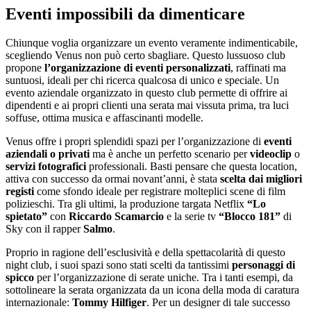
Eventi impossibili da dimenticare
Chiunque voglia organizzare un evento veramente indimenticabile,
scegliendo Venus non può certo sbagliare. Questo lussuoso club
propone
l’organizzazione di eventi personalizzati
, raffinati ma
suntuosi, ideali per chi ricerca qualcosa di unico e speciale. Un
evento aziendale organizzato in questo club permette di offrire ai
dipendenti e ai propri clienti una serata mai vissuta prima, tra luci
soffuse, ottima musica e affascinanti modelle.
Venus offre i propri splendidi spazi per l’organizzazione di
eventi
aziendali o privati
ma è anche un perfetto scenario per
videoclip
o
servizi fotografici
professionali. Basti pensare che questa location,
attiva con successo da ormai novant’anni, è stata
scelta dai migliori
registi
come sfondo ideale per registrare molteplici scene di film
polizieschi. Tra gli ultimi, la produzione targata Netflix
“Lo
spietato”
con
Riccardo Scamarcio
e la serie tv
“Blocco 181”
di
Sky con il rapper
Salmo
.
Proprio in ragione dell’esclusività e della spettacolarità di questo
night club, i suoi spazi sono stati scelti da tantissimi
personaggi di
spicco
per l’organizzazione di serate uniche. Tra i tanti esempi, da
sottolineare la serata organizzata da un icona della moda di caratura
internazionale:
Tommy Hilfiger
. Per un designer di tale successo