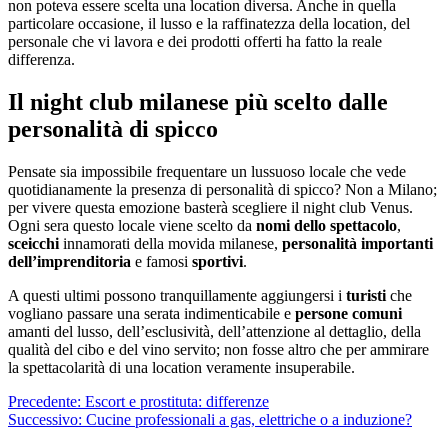
non poteva essere scelta una location diversa. Anche in quella
particolare occasione, il lusso e la raffinatezza della location, del
personale che vi lavora e dei prodotti offerti ha fatto la reale
differenza.
Il night club milanese più scelto dalle
personalità di spicco
Pensate sia impossibile frequentare un lussuoso locale che vede
quotidianamente la presenza di personalità di spicco? Non a Milano;
per vivere questa emozione basterà scegliere il night club Venus.
Ogni sera questo locale viene scelto da
nomi dello spettacolo
,
sceicchi
innamorati della movida milanese,
personalità importanti
dell’imprenditoria
e famosi
sportivi
.
A questi ultimi possono tranquillamente aggiungersi i
turisti
che
vogliano passare una serata indimenticabile e
persone comuni
amanti del lusso, dell’esclusività, dell’attenzione al dettaglio, della
qualità del cibo e del vino servito; non fosse altro che per ammirare
la spettacolarità di una location veramente insuperabile.
Navigazione
Precedente:
Escort e prostituta: differenze
Successivo:
Cucine professionali a gas, elettriche o a induzione?
articolo