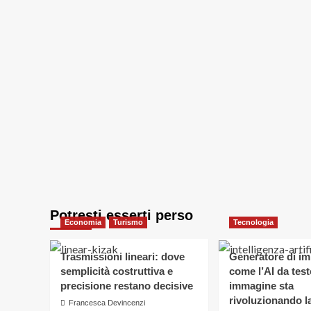
Potresti esserti perso
Economia
Turismo
Tecnologia
Trasmissioni lineari: dove
Generatore di im
semplicità costruttiva e
come l’AI da test
precisione restano decisive
immagine sta
rivoluzionando la
Francesca Devincenzi