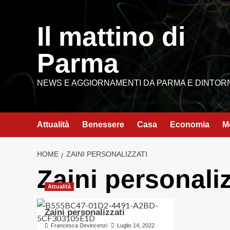
Vai
al
Il mattino di
contenuto
Parma
NEWS E AGGIORNAMENTI DA PARMA E DINTOR
Attualità
Benessere
Casa
Economia
M
HOME
ZAINI PERSONALIZZATI
Zaini personaliz
Attualità
Zaini personalizzati
Francesca Devincenzi
Luglio 14, 2022