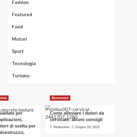
Fashion
Featured
Food
Motori
Sport
Tecnologia
Turismo
omia
Benessere
osaldate per
Come alleviare i dolori da
applicazioni,
cervicale: alcuni consigli
iteri di scelta per
Redazione
Giugno 29, 2026
alcestruzzo,