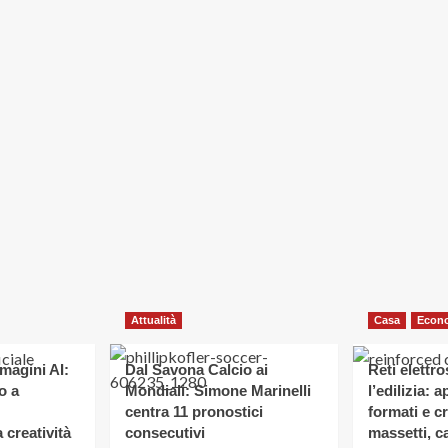
Attualità
Casa
Econ
magini AI:
Dal Savona Calcio ai
Reti elettr
o a
Mondiali: Simone Marinelli
l’edilizia: 
centra 11 pronostici
formati e cr
 creatività
consecutivi
massetti, c