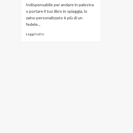
Indispensabile per andare in palestra
o portare il tuo libro in spiaggia, lo
zaino personalizzato è più di un
fedele...
Leggi
Leggi tutto
di
più
su
Zaini
personalizzati