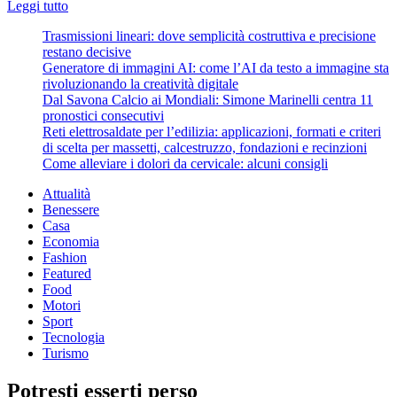
Leggi
Leggi tutto
di
Trasmissioni lineari: dove semplicità costruttiva e precisione
più
restano decisive
su
Generatore di immagini AI: come l’AI da testo a immagine sta
Una
rivoluzionando la creatività digitale
città
Dal Savona Calcio ai Mondiali: Simone Marinelli centra 11
ecosostenibile?
pronostici consecutivi
Vantaggi
Reti elettrosaldate per l’edilizia: applicazioni, formati e criteri
per
di scelta per massetti, calcestruzzo, fondazioni e recinzioni
tutti,
Come alleviare i dolori da cervicale: alcuni consigli
dopo
sacrifici
Attualità
iniziali
Benessere
Casa
Economia
Fashion
Featured
Food
Motori
Sport
Tecnologia
Turismo
Potresti esserti perso