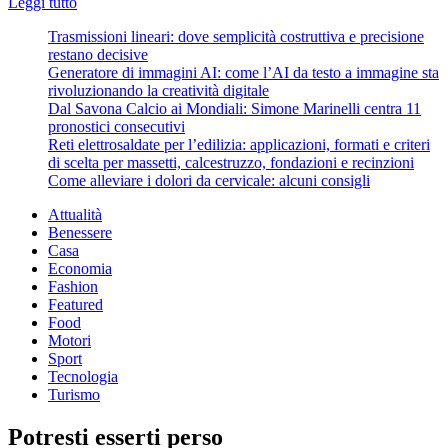
Leggi
Leggi tutto
di
Trasmissioni lineari: dove semplicità costruttiva e precisione
più
restano decisive
su
Generatore di immagini AI: come l’AI da testo a immagine sta
Stato
rivoluzionando la creatività digitale
di
Dal Savona Calcio ai Mondiali: Simone Marinelli centra 11
famiglia,
pronostici consecutivi
cos’è
Reti elettrosaldate per l’edilizia: applicazioni, formati e criteri
e
di scelta per massetti, calcestruzzo, fondazioni e recinzioni
come
Come alleviare i dolori da cervicale: alcuni consigli
si
certifica
Attualità
Benessere
Casa
Economia
Fashion
Featured
Food
Motori
Sport
Tecnologia
Turismo
Potresti esserti perso