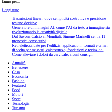
fanno per...
Leggi
Leggi tutto
di
Trasmissioni lineari: dove semplicità costruttiva e precisione
più
restano decisive
su
Generatore di immagini AI: come l’AI da testo a immagine sta
Robot
rivoluzionando la creatività digitale
da
Dal Savona Calcio ai Mondiali: Simone Marinelli centra 11
cucina
pronostici consecutivi
multifunzione
Reti elettrosaldate per l’edilizia: applicazioni, formati e criteri
professionali
di scelta per massetti, calcestruzzo, fondazioni e recinzioni
Come alleviare i dolori da cervicale: alcuni consigli
Attualità
Benessere
Casa
Economia
Fashion
Featured
Food
Motori
Sport
Tecnologia
Turismo