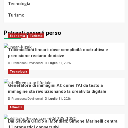
Tecnologia
Turismo
Potresti esserti perso
Economia
Turismo
Trasmissioni lineari: dove semplicità costruttiva e
precisione restano decisive
Francesca Devincenzi
Luglio 31, 2026
Tecnologia
Generatore di immagini AI: come l’AI da testo a
immagine sta rivoluzionando la creatività digitale
Francesca Devincenzi
Luglio 31, 2026
Attualità
Dal Savona Calcio ai Mondiali: Simone Marinelli centra
11 pronostici consecutivi