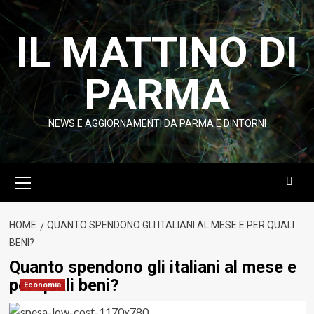
Vai
al
IL MATTINO DI
contenuto
PARMA
NEWS E AGGIORNAMENTI DA PARMA E DINTORNI
Menu
principale
HOME
QUANTO SPENDONO GLI ITALIANI AL MESE E PER QUALI
BENI?
Quanto spendono gli italiani al mese e
per quali beni?
Economia