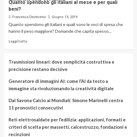
Quanto spendono gli italiani al mese e per quali
beni?
Francesca Devincenzi
Giugno 13, 2019
Quanto spendono gli italiani e quali sono le voci di spesa che
hanno il peso maggiore? Domande che capita spesso...
Leggi
Leggi tutto
di
più
su
Trasmissioni lineari: dove semplicità costruttiva e
Quanto
precisione restano decisive
spendono
gli
Generatore di immagini AI: come l’AI da testo a
italiani
al
immagine sta rivoluzionando la creatività digitale
mese
e
Dal Savona Calcio ai Mondiali: Simone Marinelli centra
per
11 pronostici consecutivi
quali
beni?
Reti elettrosaldate per l’edilizia: applicazioni, formati e
criteri di scelta per massetti, calcestruzzo, fondazioni e
recinzioni