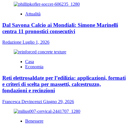
Attualità
Dal Savona Calcio ai Mondiali: Simone Marinelli
centra 11 pronostici consecutivi
Redazione
Luglio 1, 2026
Casa
Economia
Reti elettrosaldate per l’edilizia: applicazioni, formati
e criteri di scelta per massetti, calcestruzzo,
fondazioni e recinzioni
Francesca Devincenzi
Giugno 29, 2026
Benessere