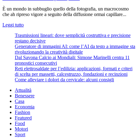
È un mondo in subbuglio quello della fotografia, un macrocosmo
che ah ripreso vigore a seguito della diffusione ormai capillare...
Leggi
Leggi tutto
di
Trasmissioni lineari: dove semplicità costruttiva e precisione
più
restano decisive
su
Generatore di immagini AI: come l’AI da testo a immagine sta
Lavorare
rivoluzionando la creatività digitale
nel
Dal Savona Calcio ai Mondiali: Simone Marinelli centra 11
mondo
pronostici consecutivi
della
Reti elettrosaldate per l’edilizia: applicazioni, formati e criteri
fotografia:
di scelta per massetti, calcestruzzo, fondazioni e recinzioni
come
Come alleviare i dolori da cervicale: alcuni consigli
scegliere
un
Attualità
corso
Benessere
Casa
Economia
Fashion
Featured
Food
Motori
Sport