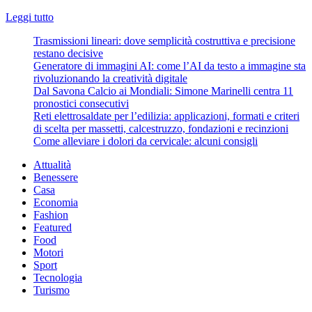
Leggi
Leggi tutto
di
Trasmissioni lineari: dove semplicità costruttiva e precisione
più
restano decisive
su
Generatore di immagini AI: come l’AI da testo a immagine sta
In
rivoluzionando la creatività digitale
vacanza
Dal Savona Calcio ai Mondiali: Simone Marinelli centra 11
da
pronostici consecutivi
Parma:
Reti elettrosaldate per l’edilizia: applicazioni, formati e criteri
alcuni
di scelta per massetti, calcestruzzo, fondazioni e recinzioni
consigli
Come alleviare i dolori da cervicale: alcuni consigli
utili
e
Attualità
l’opzione
Benessere
autonoleggio
Casa
Economia
Fashion
Featured
Food
Motori
Sport
Tecnologia
Turismo