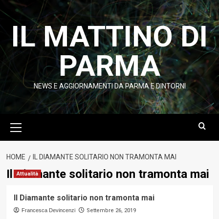
Vai
al
IL MATTINO DI
contenuto
PARMA
NEWS E AGGIORNAMENTI DA PARMA E DINTORNI
Menu
principale
HOME
IL DIAMANTE SOLITARIO NON TRAMONTA MAI
Il Diamante solitario non tramonta mai
Attualità
Il Diamante solitario non tramonta mai
Francesca Devincenzi
Settembre 26, 2019