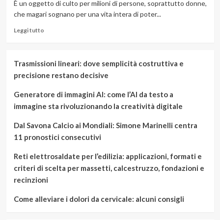
È un oggetto di culto per milioni di persone, soprattutto donne,
che magari sognano per una vita intera di poter...
Leggi
Leggi tutto
di
più
su
Trasmissioni lineari: dove semplicità costruttiva e
Il
precisione restano decisive
Diamante
solitario
Generatore di immagini AI: come l’AI da testo a
non
tramonta
immagine sta rivoluzionando la creatività digitale
mai
Dal Savona Calcio ai Mondiali: Simone Marinelli centra
11 pronostici consecutivi
Reti elettrosaldate per l’edilizia: applicazioni, formati e
criteri di scelta per massetti, calcestruzzo, fondazioni e
recinzioni
Come alleviare i dolori da cervicale: alcuni consigli