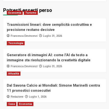
Potresti esserti perso
Economia
Turismo
Trasmissioni lineari: dove semplicità costruttiva e
precisione restano decisive
Francesca Devincenzi
Luglio 31, 2026
Tecnologia
Generatore di immagini AI: come l’AI da testo a
immagine sta rivoluzionando la creatività digitale
Francesca Devincenzi
Luglio 31, 2026
Attualità
Dal Savona Calcio ai Mondiali: Simone Marinelli centra
11 pronostici consecutivi
Redazione
Luglio 1, 2026
Casa
Economia