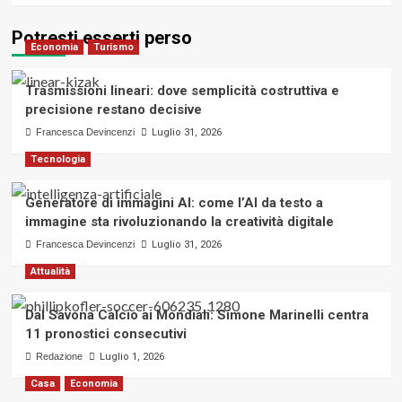
Potresti esserti perso
Economia
Turismo
Trasmissioni lineari: dove semplicità costruttiva e
precisione restano decisive
Francesca Devincenzi
Luglio 31, 2026
Tecnologia
Generatore di immagini AI: come l’AI da testo a
immagine sta rivoluzionando la creatività digitale
Francesca Devincenzi
Luglio 31, 2026
Attualità
Dal Savona Calcio ai Mondiali: Simone Marinelli centra
11 pronostici consecutivi
Redazione
Luglio 1, 2026
Casa
Economia