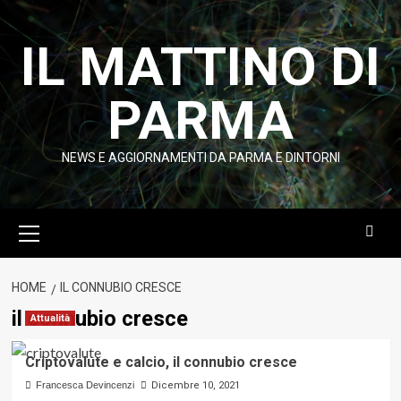
Vai
al
IL MATTINO DI
contenuto
PARMA
NEWS E AGGIORNAMENTI DA PARMA E DINTORNI
Menu
principale
HOME
IL CONNUBIO CRESCE
il connubio cresce
Attualità
Criptovalute e calcio, il connubio cresce
Francesca Devincenzi
Dicembre 10, 2021