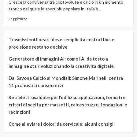
Cresce la convivenza tra criptovalute e calcio in un momento
storico nel quale lo sport più popolare in Italia è...
Leggi
Leggi tutto
di
più
su
Trasmissioni lineari: dove semplicità costruttiva e
Criptovalute
precisione restano decisive
e
calcio,
Generatore di immagini AI: come l’AI da testo a
il
connubio
immagine sta rivoluzionando la creatività digitale
cresce
Dal Savona Calcio ai Mondiali: Simone Marinelli centra
11 pronostici consecutivi
Reti elettrosaldate per l’edilizia: applicazioni, formati e
criteri di scelta per massetti, calcestruzzo, fondazioni e
recinzioni
Come alleviare i dolori da cervicale: alcuni consigli