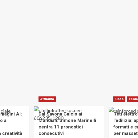
Attualità
Casa
Econ
magini AI:
Dal Savona Calcio ai
Reti elettr
to a
Mondiali: Simone Marinelli
l’edilizia: 
centra 11 pronostici
formati e cr
 creatività
consecutivi
per massett