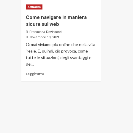
Attualità
Come navigare in maniera
sicura sul web
Francesca Devincenzi
Novembre 10, 2021
Ormai viviamo più online che nella vita
‘reale’. E, quindi, ciò provoca, come
tutte le situazioni, degli svantaggi e
dei...
Leggi
Leggi tutto
di
più
su
Come
navigare
in
maniera
sicura
sul
web