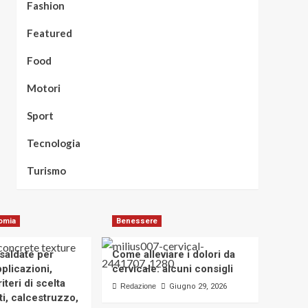
Fashion
Featured
Food
Motori
Sport
Tecnologia
Turismo
omia
Benessere
osaldate per
Come alleviare i dolori da
applicazioni,
cervicale: alcuni consigli
iteri di scelta
Redazione
Giugno 29, 2026
i, calcestruzzo,