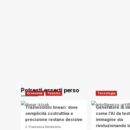
Potresti esserti perso
Economia
Turismo
Tecnologia
Trasmissioni lineari: dove
Generatore di im
semplicità costruttiva e
come l’AI da tes
precisione restano decisive
immagine sta
rivoluzionando la
Francesca Devincenzi