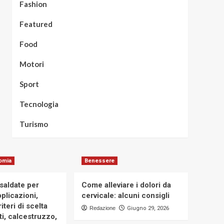
Fashion
Featured
Food
Motori
Sport
Tecnologia
Turismo
omia
Benessere
osaldate per
Come alleviare i dolori da
applicazioni,
cervicale: alcuni consigli
iteri di scelta
Redazione
Giugno 29, 2026
i, calcestruzzo,