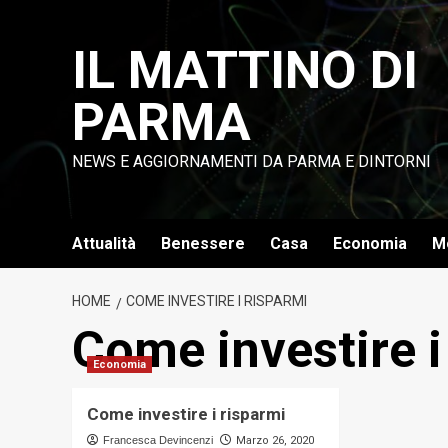
Vai
al
IL MATTINO DI
contenuto
PARMA
NEWS E AGGIORNAMENTI DA PARMA E DINTORNI
Attualità
Benessere
Casa
Economia
M
HOME
COME INVESTIRE I RISPARMI
Come investire i
Economia
Come investire i risparmi
Francesca Devincenzi
Marzo 26, 2020