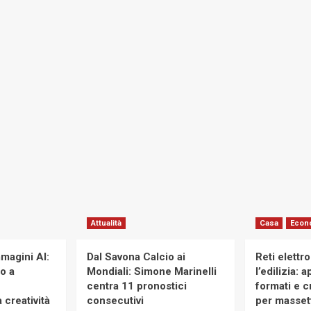
Attualità
Casa
Econ
magini AI:
Dal Savona Calcio ai
Reti elettr
to a
Mondiali: Simone Marinelli
l’edilizia: 
centra 11 pronostici
formati e cr
 creatività
consecutivi
per massett