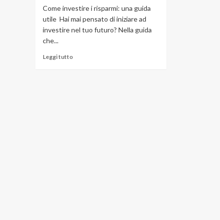
Come investire i risparmi: una guida
utile Hai mai pensato di iniziare ad
investire nel tuo futuro? Nella guida
che...
Leggi
Leggi tutto
di
più
su
Come
investire
i
risparmi