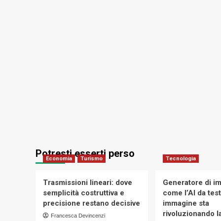
Potresti esserti perso
Economia
Turismo
Tecnologia
Trasmissioni lineari: dove
Generatore di im
semplicità costruttiva e
come l’AI da tes
precisione restano decisive
immagine sta
rivoluzionando la
Francesca Devincenzi