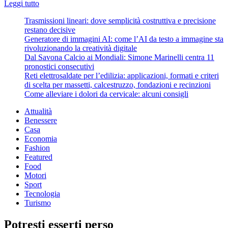
Leggi
Leggi tutto
di
Trasmissioni lineari: dove semplicità costruttiva e precisione
più
restano decisive
su
Generatore di immagini AI: come l’AI da testo a immagine sta
Proraso
rivoluzionando la creatività digitale
si
Dal Savona Calcio ai Mondiali: Simone Marinelli centra 11
affida
pronostici consecutivi
alla
Reti elettrosaldate per l’edilizia: applicazioni, formati e criteri
qualità
di scelta per massetti, calcestruzzo, fondazioni e recinzioni
e
Come alleviare i dolori da cervicale: alcuni consigli
sceglie
la
Attualità
Barberia
Benessere
Chioma
Casa
per
Economia
il
Fashion
suo
Featured
spot
Food
Motori
Sport
Tecnologia
Turismo
Potresti esserti perso