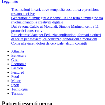
Leggi
Leggi tutto
di
Trasmissioni lineari: dove semplicità costruttiva e precisione
più
restano decisive
su
Generatore di immagini AI: come l’AI da testo a immagine sta
Retromarcia
rivoluzionando la creatività digitale
sui
Dal Savona Calcio ai Mondiali: Simone Marinelli centra 11
Blocchi
pronostici consecutivi
antismog:
Reti elettrosaldate per l’edilizia: applicazioni, formati e criteri
gli
di scelta per massetti, calcestruzzo, fondazioni e recinzioni
Euro
Come alleviare i dolori da cervicale: alcuni consigli
4
potranno
Attualità
circolare
Benessere
anche
Casa
a
Economia
Parma
Fashion
Featured
Food
Motori
Sport
Tecnologia
Turismo
Potresti esserti perso