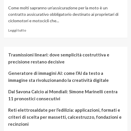
Come molti sapranno un’assicurazione per la moto è un
contratto assicurativo obbligatorio destinato ai proprietari di
ciclomotori e motocicli che...
Leggi
Leggi tutto
di
più
su
Assicurazione
Trasmissioni lineari: dove semplicità costruttiva e
moto,
precisione restano decisive
cos’è
e
Generatore di immagini AI: come l’AI da testo a
come
stipularla
immagine sta rivoluzionando la creatività digitale
Dal Savona Calcio ai Mondiali: Simone Marinelli centra
11 pronostici consecutivi
Reti elettrosaldate per l’edilizia: applicazioni, formati e
criteri di scelta per massetti, calcestruzzo, fondazioni e
recinzioni