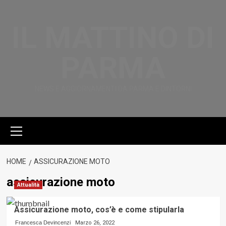
Vai
al
IL MATTINO DI
contenuto
PARMA
NEWS E AGGIORNAMENTI DA PARMA E DINTORNI
Menu
principale
HOME
ASSICURAZIONE MOTO
assicurazione moto
Attualità
Assicurazione moto, cos’è e come stipularla
Francesca Devincenzi
Marzo 26, 2022