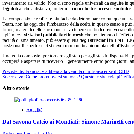
investimento sia valido. Non ci sono regole universali da seguire in que
leggibili
anche a distanza, preferire i
colori forti e accesi
e
simboli e 
La composizione grafica è più facile da determinare comunque una volt
Team, non ha oggi che l’imbarazzo della scelta in questo senso e può s
forme, materiali dello striscione senza tenere conto di dove verrà colloc
i più nuovi
striscioni pubblicitari in mesh
che non temono l’“effetto v
facilità di smaltimento, può essere quella degli
striscioni in TNT
. Le 
posizionarli, specie se ci si deve occupare in autonomia dell’affissi
Una volta composto, per tornare agli step per agli step indispensabili p
occuperà e aspettare di riceverlo – generalmente entro pochi giorni, a
Navigazione
Precedente:
Francia: via libera alla vendita di infiorescenze di CBD
Successivo:
Come promuoversi sul web? Queste le strategie più efficac
articolo
Altre storie
Attualità
Dal Savona Calcio ai Mondiali: Simone Marinelli cent
Redazione
Luglio 1, 2026