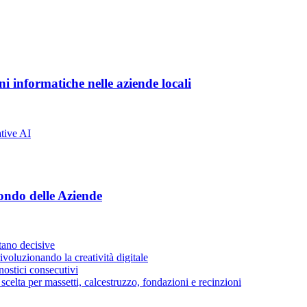
i informatiche nelle aziende locali
ondo delle Aziende
stano decisive
voluzionando la creatività digitale
ostici consecutivi
di scelta per massetti, calcestruzzo, fondazioni e recinzioni