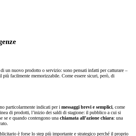
igenze
di un nuovo prodotto o servizio: sono pensati infatti per catturare –
o il più facilmente memorizzabile. Come essere sicuri, però, di
no particolarmente indicati per i
messaggi brevi e semplici
, come
 di prodotti, l’inizio dei saldi di stagione: il pubblico a cui si
anche se e quando contengono una
chiamata all’azione chiara
: una
rato.
icitario è forse lo step più importante e strategico perché il proprio