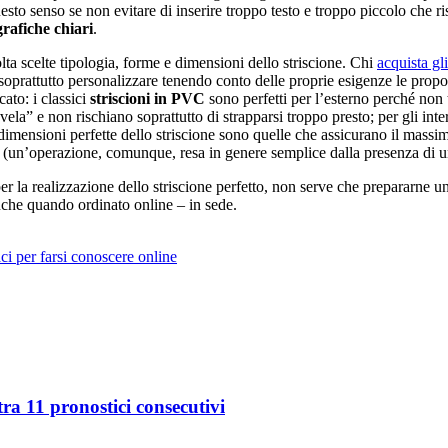
sto senso se non evitare di inserire troppo testo e troppo piccolo che ri
grafiche chiari
.
a scelte tipologia, forme e dimensioni dello striscione. Chi
acquista gli
oprattutto personalizzare tenendo conto delle proprie esigenze le propo
ato: i classici
striscioni in PVC
sono perfetti per l’esterno perché non
ela” e non rischiano soprattutto di strapparsi troppo presto; per gli inte
dimensioni perfette dello striscione sono quelle che assicurano il massim
one (un’operazione, comunque, resa in genere semplice dalla presenza di
er la realizzazione dello striscione perfetto, non serve che prepararne u
nche quando ordinato online – in sede.
i per farsi conoscere online
ra 11 pronostici consecutivi