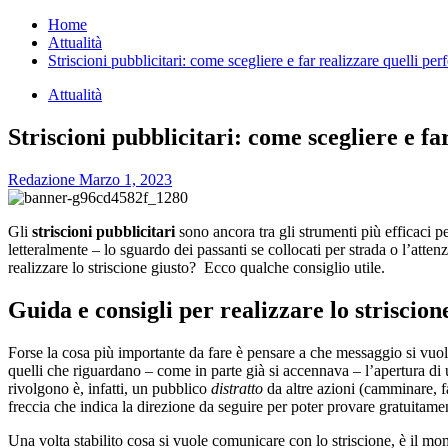
per:
Home
Attualità
Striscioni pubblicitari: come scegliere e far realizzare quelli perf
Attualità
Striscioni pubblicitari: come scegliere e fa
Redazione
Marzo 1, 2023
Gli
striscioni pubblicitari
sono ancora tra gli strumenti più efficaci p
letteralmente – lo sguardo dei passanti se collocati per strada o l’atte
realizzare lo striscione giusto? Ecco qualche consiglio utile.
Guida e consigli per realizzare lo striscion
Forse la cosa più importante da fare è pensare a che messaggio si vuole
quelli che riguardano – come in parte già si accennava – l’apertura di u
rivolgono è, infatti, un pubblico
distratto
da altre azioni (camminare, f
freccia che indica la direzione da seguire per poter provare gratuitamen
Una volta stabilito cosa si vuole comunicare con lo striscione, è il mom