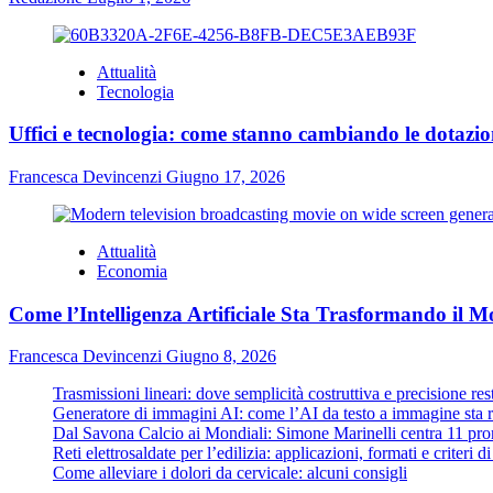
Attualità
Tecnologia
Uffici e tecnologia: come stanno cambiando le dotazion
Francesca Devincenzi
Giugno 17, 2026
Attualità
Economia
Come l’Intelligenza Artificiale Sta Trasformando il M
Francesca Devincenzi
Giugno 8, 2026
Trasmissioni lineari: dove semplicità costruttiva e precisione re
Generatore di immagini AI: come l’AI da testo a immagine sta ri
Dal Savona Calcio ai Mondiali: Simone Marinelli centra 11 pron
Reti elettrosaldate per l’edilizia: applicazioni, formati e criteri 
Come alleviare i dolori da cervicale: alcuni consigli