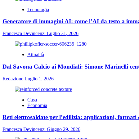
Tecnologia
Generatore di immagini AI: come l’AI da testo a immag
Francesca Devincenzi
Luglio 31, 2026
Attualità
Dal Savona Calcio ai Mondiali: Simone Marinelli cent
Redazione
Luglio 1, 2026
Casa
Economia
Reti elettrosaldate per l’edilizia: applicazioni, formati 
Francesca Devincenzi
Giugno 29, 2026