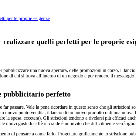
etti per le proprie esigenze
r realizzare quelli perfetti per le proprie es
er pubblicizzare una nuova apertura, delle promozioni in corso, il lancio 
nzione di chi si trova all’interno di un negozio e per rendere il messaggi
e pubblicitario perfetto
 far passare. Vale la pena ricordare in questo senso che gli striscioni so
n nuovo punto vendita, il lancio di un nuovo prodotto o di una nuova linea
are la spesa, eccetera). Gli striscioni tendono a rivelarsi più efficaci 
te nuovi gusti di caffè in cialde è un invito che difficilmente verrà igno
ento di pensare a come farlo. Progettare graficamente lo striscione pubbl