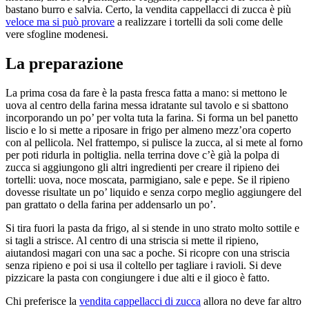
bastano burro e salvia. Certo, la vendita cappellacci di zucca è più
veloce ma si può provare
a realizzare i tortelli da soli come delle
vere sfogline modenesi.
La preparazione
La prima cosa da fare è la pasta fresca fatta a mano: si mettono le
uova al centro della farina messa idratante sul tavolo e si sbattono
incorporando un po’ per volta tuta la farina. Si forma un bel panetto
liscio e lo si mette a riposare in frigo per almeno mezz’ora coperto
con al pellicola. Nel frattempo, si pulisce la zucca, al si mete al forno
per poti ridurla in poltiglia. nella terrina dove c’è già la polpa di
zucca si aggiungono gli altri ingredienti per creare il ripieno dei
tortelli: uova, noce moscata, parmigiano, sale e pepe. Se il ripieno
dovesse risultate un po’ liquido e senza corpo meglio aggiungere del
pan grattato o della farina per addensarlo un po’.
Si tira fuori la pasta da frigo, al si stende in uno strato molto sottile e
si tagli a strisce. Al centro di una striscia si mette il ripieno,
aiutandosi magari con una sac a poche. Si ricopre con una striscia
senza ripieno e poi si usa il coltello per tagliare i ravioli. Si deve
pizzicare la pasta con congiungere i due alti e il gioco è fatto.
Chi preferisce la
vendita cappellacci di zucca
allora no deve far altro