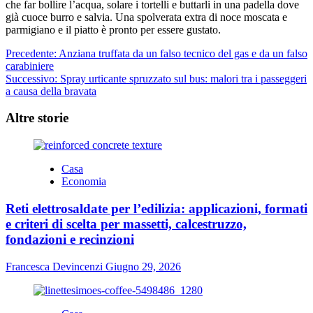
che far bollire l’acqua, solare i tortelli e buttarli in una padella dove
già cuoce burro e salvia. Una spolverata extra di noce moscata e
parmigiano e il piatto è pronto per essere gustato.
Navigazione
Precedente:
Anziana truffata da un falso tecnico del gas e da un falso
carabiniere
articolo
Successivo:
Spray urticante spruzzato sul bus: malori tra i passeggeri
a causa della bravata
Altre storie
Casa
Economia
Reti elettrosaldate per l’edilizia: applicazioni, formati
e criteri di scelta per massetti, calcestruzzo,
fondazioni e recinzioni
Francesca Devincenzi
Giugno 29, 2026