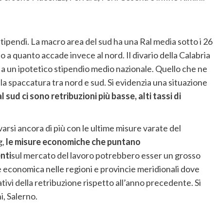
stipendi. La macro area del sud ha una Ral media sotto i 26
o a quanto accade invece al nord. Il divario della Calabria
o a un ipotetico stipendio medio nazionale. Quello che ne
a spaccatura tra nord e sud. Si evidenzia una situazione
al sud ci sono retribuzioni più basse, alti tassi di
arsi ancora di più con le ultime misure varate del
g,
le misure economiche che puntano
nti
sul mercato del lavoro potrebbero esser un grosso
e economica nelle regioni e provincie meridionali dove
ativi della retribuzione rispetto all’anno precedente. Si
i, Salerno.