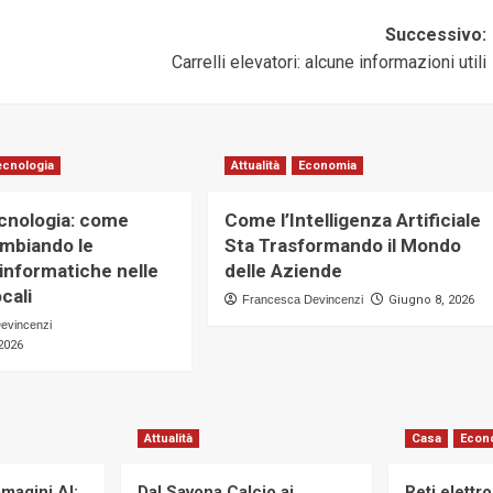
Successivo:
Carrelli elevatori: alcune informazioni utili
ecnologia
Attualità
Economia
ecnologia: come
Come l’Intelligenza Artificiale
mbiando le
Sta Trasformando il Mondo
 informatiche nelle
delle Aziende
cali
Francesca Devincenzi
Giugno 8, 2026
evincenzi
2026
Attualità
Casa
Econ
magini AI:
Dal Savona Calcio ai
Reti elettr