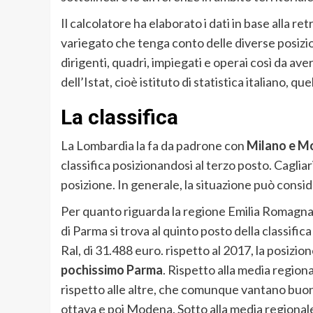
Il calcolatore ha elaborato i dati in base alla 
variegato che tenga conto delle diverse posizio
dirigenti, quadri, impiegati e operai così da avere 
dell’Istat, cioè istituto di statistica italiano, qu
La classifica
La Lombardia la fa da padrone con
Milano e Mo
classifica posizionandosi al terzo posto. Cagliar
posizione. In generale, la situazione può consid
Per quanto riguarda la regione Emilia Romagna, 
di Parma si trova al quinto posto della classif
Ral, di 31.488 euro. rispetto al 2017, la posizio
pochissimo Parma
. Rispetto alla media regio
rispetto alle altre, che comunque vantano buo
ottava e poi Modena. Sotto alla media regionale 