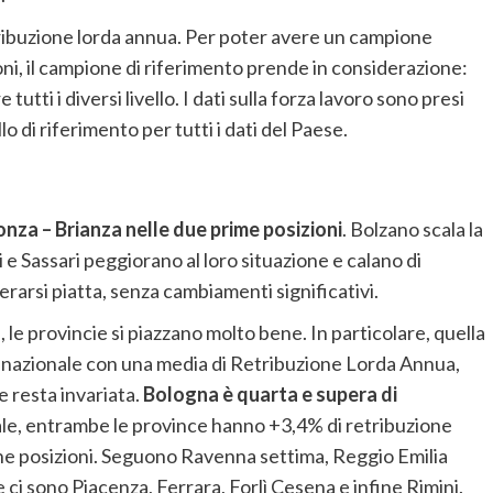
retribuzione lorda annua. Per poter avere un campione
ni, il campione di riferimento prende in considerazione:
tutti i diversi livello. I dati sulla forza lavoro sono presi
ello di riferimento per tutti i dati del Paese.
nza – Brianza nelle due prime posizioni
. Bolzano scala la
i e Sassari peggiorano al loro situazione e calano di
erarsi piatta, senza cambiamenti significativi.
le provincie si piazzano molto bene. In particolare, quella
ica nazionale con una media di Retribuzione Lorda Annua,
ne resta invariata.
Bologna è quarta e supera di
nale, entrambe le province hanno +3,4% di retribuzione
ne posizioni. Seguono Ravenna settima, Reggio Emilia
ci sono Piacenza, Ferrara, Forlì Cesena e infine Rimini.