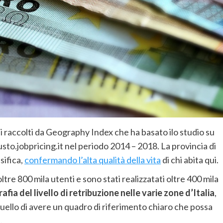
oni raccolti da Geography Index che ha basato ilo studio su
usto.jobpricing.it nel periodo 2014 – 2018. La provincia di
sifica,
confermando l’alta qualità della vita
di chi abita qui.
ltre 800 mila utenti e sono stati realizzatati oltre 400 mila
fia del livello di retribuzione nelle varie zone d’Italia
,
quello di avere un quadro di riferimento chiaro che possa
.