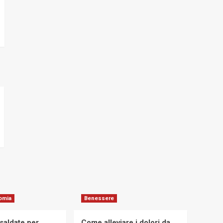
omia
Benessere
osaldate per
Come alleviare i dolori da