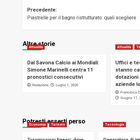
Navigazione
Precedente:
Piastrelle per il bagno ristrutturato: quali scegliere
articolo
Altre storie
Attualità
Attualità
T
Dal Savona Calcio ai Mondiali:
Uffici e t
Simone Marinelli centra 11
stanno ca
pronostici consecutivi
dotazioni
aziende lo
Redazione
Luglio 1, 2026
Francesca D
Giugno 17, 
Potresti esserti perso
Economia
Turismo
Tecnologia
Trasmissioni lineari: dove
Generatore di im