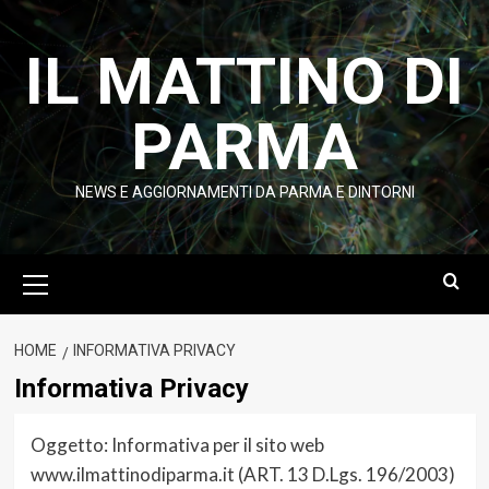
Vai
al
IL MATTINO DI
contenuto
PARMA
NEWS E AGGIORNAMENTI DA PARMA E DINTORNI
Menu
principale
HOME
INFORMATIVA PRIVACY
Informativa Privacy
Oggetto: Informativa per il sito web
www.ilmattinodiparma.it (ART. 13 D.Lgs. 196/2003)