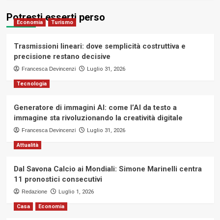
Potresti esserti perso
Economia
Turismo
Trasmissioni lineari: dove semplicità costruttiva e
precisione restano decisive
Francesca Devincenzi
Luglio 31, 2026
Tecnologia
Generatore di immagini AI: come l’AI da testo a
immagine sta rivoluzionando la creatività digitale
Francesca Devincenzi
Luglio 31, 2026
Attualità
Dal Savona Calcio ai Mondiali: Simone Marinelli centra
11 pronostici consecutivi
Redazione
Luglio 1, 2026
Casa
Economia