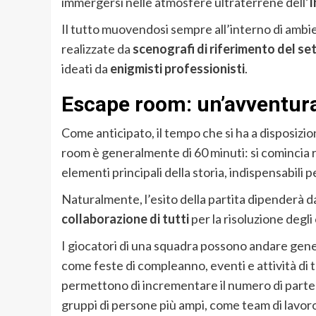
immergersi nelle atmosfere ultraterrene dell’
I
Il tutto muovendosi sempre all’interno di ambi
realizzate da
scenografi di riferimento del se
ideati da
enigmisti professionisti
.
Escape room: un’avventura
Come anticipato, il tempo che si ha a disposizio
room è generalmente di 60 minuti: si comincia r
elementi principali della storia, indispensabili 
Naturalmente, l’esito della partita dipenderà da
collaborazione di tutti
per la risoluzione degl
I giocatori di una squadra possono andare ge
come feste di compleanno, eventi e attività di
permettono di incrementare il numero di partec
gruppi di persone più ampi, come team di lavor