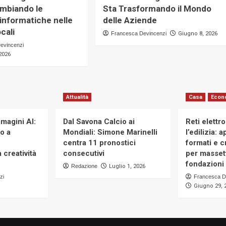
mbiando le
Sta Trasformando il Mondo
 informatiche nelle
delle Aziende
cali
Francesca Devincenzi
Giugno 8, 2026
evincenzi
2026
Attualità
Casa
Econ
magini AI:
Dal Savona Calcio ai
Reti elettr
to a
Mondiali: Simone Marinelli
l’edilizia: 
centra 11 pronostici
formati e cr
 creatività
consecutivi
per massett
fondazioni 
Redazione
Luglio 1, 2026
zi
Francesca D
Giugno 29, 