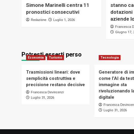
Simone Marinelli centra 11
stanno ca
pronostici consecutivi
dotazioni
aziende lo
Redazione
Luglio 1, 2026
Francesca D
Giugno 17, 
Potresti esserti perso
Economia
Turismo
Tecnologia
Trasmissioni lineari: dove
Generatore di im
semplicità costruttiva e
come l’AI da tes
precisione restano decisive
immagine sta
rivoluzionando la
Francesca Devincenzi
digitale
Luglio 31, 2026
Francesca Devincen
Luglio 31, 2026