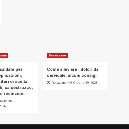
omia
Benessere
osaldate per
Come alleviare i dolori da
applicazioni,
cervicale: alcuni consigli
iteri di scelta
Redazione
Giugno 29, 2026
i, calcestruzzo,
e recinzioni
evincenzi
2026