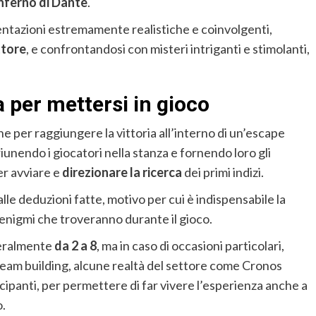
nferno di Dante
.
entazioni estremamente realistiche e coinvolgenti,
ttore
, e confrontandosi con misteri intriganti e stimolanti,
 per mettersi in gioco
ne per raggiungere la vittoria all’interno di un’escape
iunendo i giocatori nella stanza e fornendo loro gli
per avviare e
direzionare la ricerca
dei primi indizi.
lle deduzioni fatte, motivo per cui è indispensabile la
i enigmi che troveranno durante il gioco.
neralmente
da 2 a 8
, ma in caso di occasioni particolari,
 team building, alcune realtà del settore come Cronos
ipanti, per permettere di far vivere l’esperienza anche a
o.