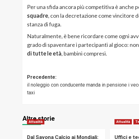
Per una sfida ancora più competitiva è anche p
squadre
, con la decretazione come vincitore 
stanza di fuga.
Naturalmente, è bene ricordare come ogni avv
grado di spaventare i partecipanti al gioco: no
di tutte le età
, bambini compresi.
Navigazione
Precedente:
il noleggio con conducente manda in pensione i vec
articolo
taxi
Altre storie
Attualità
Attualità
T
Dal Savona Calcio ai Mondiali:
Uffici e t