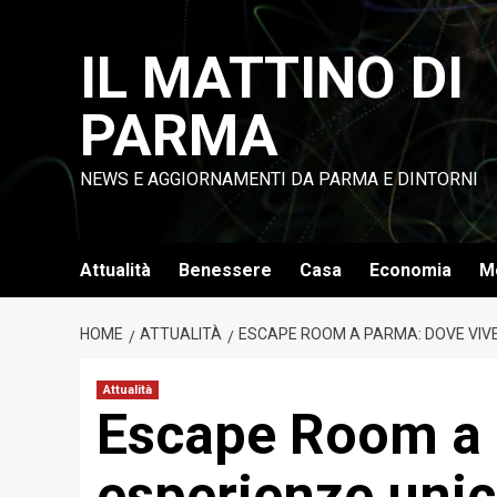
Vai
al
IL MATTINO DI
contenuto
PARMA
NEWS E AGGIORNAMENTI DA PARMA E DINTORNI
Attualità
Benessere
Casa
Economia
M
HOME
ATTUALITÀ
ESCAPE ROOM A PARMA: DOVE VIVER
Attualità
Escape Room a 
esperienze unich