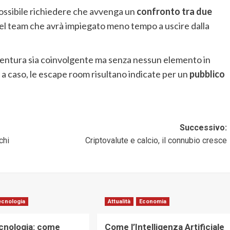
ossibile richiedere che avvenga un
confronto tra due
del team che avrà impiegato meno tempo a uscire dalla
entura sia coinvolgente ma senza nessun elemento in
n a caso, le escape room risultano indicate per un
pubblico
Successivo:
chi
Criptovalute e calcio, il connubio cresce
ecnologia
Attualità
Economia
ecnologia: come
Come l’Intelligenza Artificiale