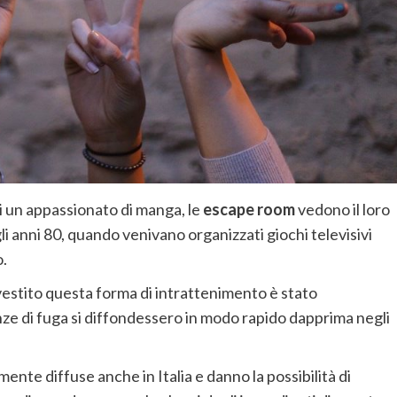
di un appassionato di manga, le
escape room
vedono il loro
li anni 80, quando venivano organizzati giochi televisivi
o.
nvestito questa forma di intrattenimento è stato
anze di fuga si diffondessero in modo rapido dapprima negli
nte diffuse anche in Italia e danno la possibilità di