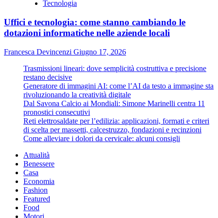
Tecnologia
Uffici e tecnologia: come stanno cambiando le
dotazioni informatiche nelle aziende locali
Francesca Devincenzi
Giugno 17, 2026
Trasmissioni lineari: dove semplicità costruttiva e precisione
restano decisive
Generatore di immagini AI: come l’AI da testo a immagine sta
rivoluzionando la creatività digitale
Dal Savona Calcio ai Mondiali: Simone Marinelli centra 11
pronostici consecutivi
Reti elettrosaldate per l’edilizia: applicazioni, formati e criteri
di scelta per massetti, calcestruzzo, fondazioni e recinzioni
Come alleviare i dolori da cervicale: alcuni consigli
Attualità
Benessere
Casa
Economia
Fashion
Featured
Food
Motori