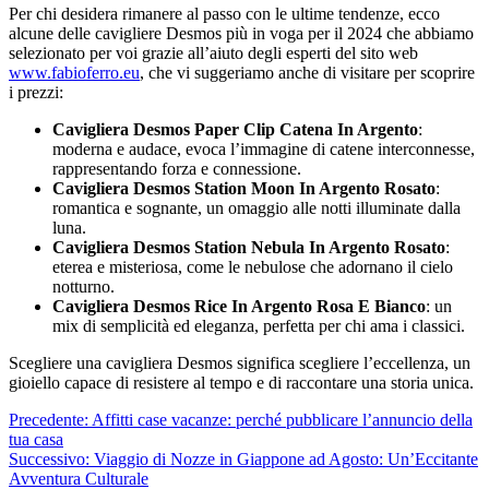
Per chi desidera rimanere al passo con le ultime tendenze, ecco
alcune delle cavigliere Desmos più in voga per il 2024 che abbiamo
selezionato per voi grazie all’aiuto degli esperti del sito web
www.fabioferro.eu
, che vi suggeriamo anche di visitare per scoprire
i prezzi:
Cavigliera Desmos Paper Clip Catena In Argento
:
moderna e audace, evoca l’immagine di catene interconnesse,
rappresentando forza e connessione.
Cavigliera Desmos Station Moon In Argento Rosato
:
romantica e sognante, un omaggio alle notti illuminate dalla
luna.
Cavigliera Desmos Station Nebula In Argento Rosato
:
eterea e misteriosa, come le nebulose che adornano il cielo
notturno.
Cavigliera Desmos Rice In Argento Rosa E Bianco
: un
mix di semplicità ed eleganza, perfetta per chi ama i classici.
Scegliere una cavigliera Desmos significa scegliere l’eccellenza, un
gioiello capace di resistere al tempo e di raccontare una storia unica.
Navigazione
Precedente:
Affitti case vacanze: perché pubblicare l’annuncio della
tua casa
articolo
Successivo:
Viaggio di Nozze in Giappone ad Agosto: Un’Eccitante
Avventura Culturale