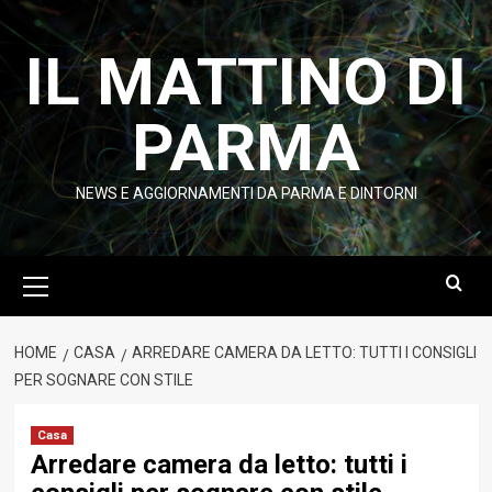
Vai
al
IL MATTINO DI
contenuto
PARMA
NEWS E AGGIORNAMENTI DA PARMA E DINTORNI
Menu
principale
HOME
CASA
ARREDARE CAMERA DA LETTO: TUTTI I CONSIGLI
PER SOGNARE CON STILE
Casa
Arredare camera da letto: tutti i