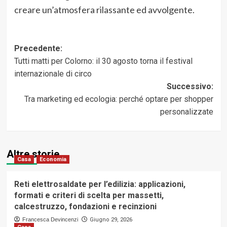
creare un’atmosfera rilassante ed avvolgente.
Navigazione
Precedente:
Tutti matti per Colorno: il 30 agosto torna il festival
articolo
internazionale di circo
Successivo:
Tra marketing ed ecologia: perché optare per shopper
personalizzate
Altre storie
Casa
Economia
Reti elettrosaldate per l’edilizia: applicazioni,
formati e criteri di scelta per massetti,
calcestruzzo, fondazioni e recinzioni
Francesca Devincenzi
Giugno 29, 2026