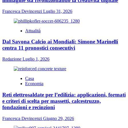
immagine sta rivoluzionando la creatività digitale
Francesca Devincenzi
Luglio 31, 2026
Attualità
Dal Savona Calcio ai Mondiali: Simone Marinelli
centra 11 pronostici consecutivi
Redazione
Luglio 1, 2026
Casa
Economia
Reti elettrosaldate per l’edilizia: applicazioni, formati
e criteri di scelta per massetti, calcestruzzo,
fondazioni e recinzioni
Francesca Devincenzi
Giugno 29, 2026