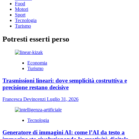
Food
Motori
Sport
Tecnologia
Turismo
Potresti esserti perso
Economia
Turismo
Trasmissioni lineari: dove semplicità costruttiva e
precisione restano decisive
Francesca Devincenzi
Luglio 31, 2026
Tecnologia
Generatore di immagini AI: come l’AI da testo a